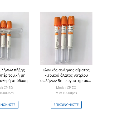
ωλήνων πήξης
Κλινικός σωλήνας αίματος
πέρ τοξική μη
κιτρικού άλατος νατρίου
ταθερή απόδοση
σωλήνων 5ml εργαστηριακής
υπέρ πήξης
l: CP-ΣΟ
Model: CP-ΣΟ
 10000pcs
Min: 10000pcs
ΟΙΝΩΝΉΣΤΕ
ΕΠΙΚΟΙΝΩΝΉΣΤΕ