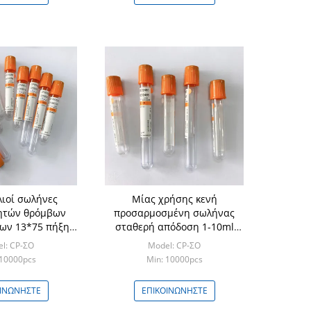
ιοί σωλήνες
Μίας χρήσης κενή
ητών θρόμβων
προσαρμοσμένη σωλήνας
ων 13*75 πήξης
σταθερή απόδοση 1-10ml
Π υπέρ
συλλογής αίματος
l: CP-ΣΟ
Model: CP-ΣΟ
 10000pcs
Min: 10000pcs
ΟΙΝΩΝΉΣΤΕ
ΕΠΙΚΟΙΝΩΝΉΣΤΕ