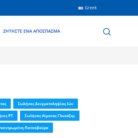
Greek
ΖΗΤΉΣΤΕ ΈΝΑ ΑΠΌΣΠΑΣΜΑ
τος
Σωλήνας Δειγματοληψίας Ιών
νες PT
Σωλήνας Αίματος Γλυκόζης
γκεντρωμένη Πατσαβούρα