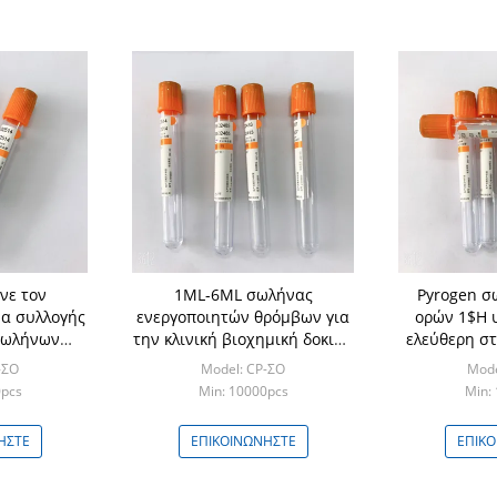
νε τον
1ML-6ML σωλήνας
Pyrogen σ
α συλλογής
ενεργοποιητών θρόμβων για
ορών 1$Η υ
σωλήνων
την κλινική βιοχημική δοκιμή
ελεύθερη σ
κενό
εξέτασης
-ΣΟ
Model: CP-ΣΟ
Mode
0pcs
Min: 10000pcs
Min:
ΉΣΤΕ
ΕΠΙΚΟΙΝΩΝΉΣΤΕ
ΕΠΙΚ