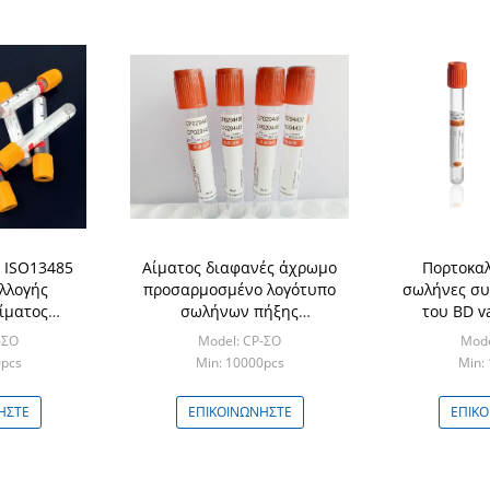
 ISO13485
Αίματος διαφανές άχρωμο
Πορτοκαλ
λλογής
προσαρμοσμένο λογότυπο
σωλήνες συ
ίματος
σωλήνων πήξης
του BD v
μένο
αποθήκευσης υπέρ
colletion
-ΣΟ
Model: CP-ΣΟ
Mode
π
0pcs
Min: 10000pcs
Min:
ΉΣΤΕ
ΕΠΙΚΟΙΝΩΝΉΣΤΕ
ΕΠΙΚ