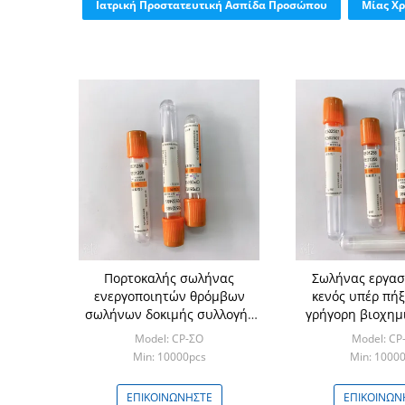
Ιατρική Προστατευτική Ασπίδα Προσώπου
Μίας Χρ
Πορτοκαλής σωλήνας
Σωλήνας εργασ
ενεργοποιητών θρόμβων
κενός υπέρ πήξ
σωλήνων δοκιμής συλλογής
γρήγορη βιοχημ
δειγμάτων πήξης
ορών
Model: CP-ΣΟ
Model: CP
Min: 10000pcs
Min: 1000
ΕΠΙΚΟΙΝΩΝΉΣΤΕ
ΕΠΙΚΟΙΝΩΝ