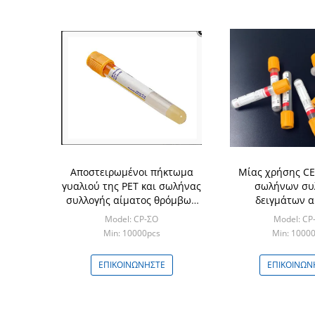
Αποστειρωμένοι πήκτωμα
Μίας χρήσης CE
γυαλιού της PET και σωλήνας
σωλήνων συ
συλλογής αίματος θρόμβων
δειγμάτων α
καμία πρόσθετη ουσία
πιστοποιη
Model: CP-ΣΟ
Model: CP
Min: 10000pcs
Min: 1000
ΕΠΙΚΟΙΝΩΝΉΣΤΕ
ΕΠΙΚΟΙΝΩΝ