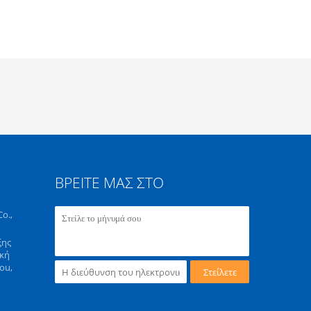
ΒΡΕΊΤΕ ΜΑΣ ΣΤΟ
o.,
ξης
ική
ou,
Στείλετε