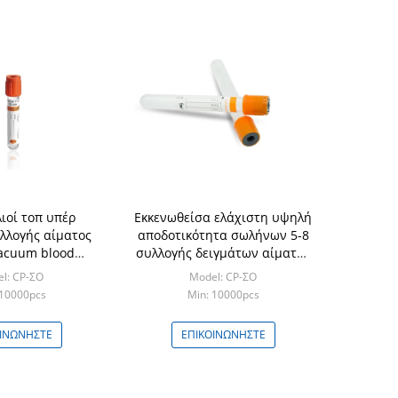
ιοί τοπ υπέρ
Εκκενωθείσα ελάχιστη υψηλή
λλογής αίματος
αποδοτικότητα σωλήνων 5-8
acuum blood
συλλογής δειγμάτων αίματος
 tube σωλήνων
ορών
l: CP-ΣΟ
Model: CP-ΣΟ
ήξης
 10000pcs
Min: 10000pcs
ΟΙΝΩΝΉΣΤΕ
ΕΠΙΚΟΙΝΩΝΉΣΤΕ