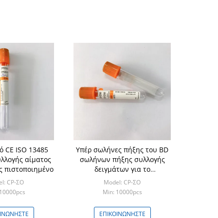
ό CE ISO 13485
Υπέρ σωλήνες πήξης του BD
λλογής αίματος
σωλήνων πήξης συλλογής
ς πιστοποιημένο
δειγμάτων για το
ενεργοποιητή θρόμβων
l: CP-ΣΟ
Model: CP-ΣΟ
 10000pcs
Min: 10000pcs
ΟΙΝΩΝΉΣΤΕ
ΕΠΙΚΟΙΝΩΝΉΣΤΕ