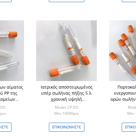
ων αίματος
Ιατρικός αποστειρωμένος
Πορτοκαλ
ού PP της
υπέρ σωλήνας πήξης 5 λ.
ενεργοποι
κομείων
χρονική υψηλή
ορών σωλήν
 4ml 5ml
αποδοτικότητα
ΚΑ
-ΣΟ
Model: CP-ΣΟ
Mode
ορών
φυγοκεντρικότητας
0pcs
Min: 10000pcs
Min:
ΉΣΤΕ
ΕΠΙΚΟΙΝΩΝΉΣΤΕ
ΕΠΙΚ