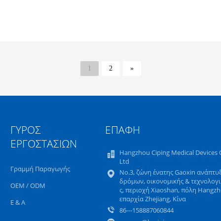
1
2
»
ΓΎΡΟΣ
ΕΠΑΦΉ
ΕΡΓΟΣΤΑΣΊΩΝ
Hangzhou Ciping Medical Devices C
Ltd
Γραμμή Παραγωγής
No.3, ζώνη ένατης Gaoxin ανάπτυ
δρόμων, οικονομικής & τεχνολογ
OEM / ODM
ς, περιοχή Xiaoshan, πόλη Hangzh
επαρχία Zhejiang, Κίνα
Ε & Α
86---158887060844