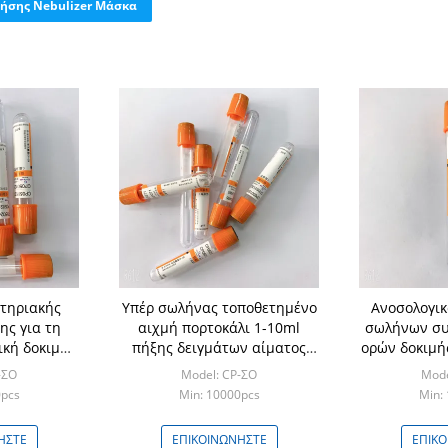
ήσης Nebulizer Μάσκα
τηριακής
Υπέρ σωλήνας τοποθετημένο
Ανοσολογικ
ης για τη
αιχμή πορτοκάλι 1-10ml
σωλήνων συ
ική δοκιμή
πήξης δειγμάτων αίματος
ορών δοκιμή
μιάς χρήσεως
-ΣΟ
Model: CP-ΣΟ
Mode
0pcs
Min: 10000pcs
Min:
ΉΣΤΕ
ΕΠΙΚΟΙΝΩΝΉΣΤΕ
ΕΠΙΚ