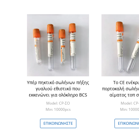
Υπέρ πηκτικό σωλήνων πήξης
Το CE ενέκρι
γυαλιού εθιστικό που
πορτοκαλή σωλήν
εκκενώνει για ολόκληρο BCS
αίματος τοπ 
αίματος 
Model: CP-ΣΟ
Model: CP
Min: 10000pcs
Min: 1000
ΕΠΙΚΟΙΝΩΝΉΣΤΕ
ΕΠΙΚΟΙΝΩΝ