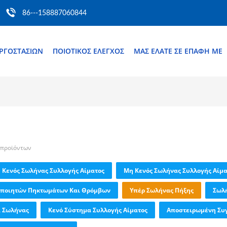
86---158887060844
ΕΡΓΟΣΤΑΣΊΩΝ
ΠΟΙΟΤΙΚΌΣ ΈΛΕΓΧΟΣ
ΜΑΣ ΕΛΆΤΕ ΣΕ ΕΠΑΦΉ ΜΕ
ά προϊόντων
Κενός Σωλήνας Συλλογής Αίματος
Μη Κενός Σωλήνας Συλλογής Αίμα
οποιητών Πηκτωμάτων Και Θρόμβων
Υπέρ Σωλήνας Πήξης
Σωλή
R Σωλήνας
Κενό Σύστημα Συλλογής Αίματος
Αποστειρωμένη Συ