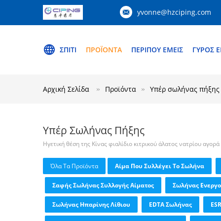
yvonne@hzciping.com
ΣΠΊΤΙ
ΠΡΟΪΌΝΤΑ
ΠΕΡΊΠΟΥ ΕΜΕΊΣ
ΓΎΡΟΣ 
Αρχική Σελίδα
Προϊόντα
Υπέρ σωλήνας πήξης
Υπέρ Σωλήνας Πήξης
Ηγετική θέση της Κίνας φιαλίδιο κιτρικού άλατος νατρίου αγορ
Όλα Τα Προϊόντα
Αίμα Που Συλλέγει Το Σωλήνα
Σαφής Σωλήνας Συλλογής Αίματος
Σωλήνας Ενεργ
Σωλήνας Ηπαρίνης Λίθιου
EDTA Σωλήνας
ES