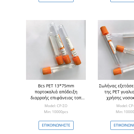
Bcs PET 13*75mm
Σωλήνας εξετάσε
πορτοκαλιά απόδειξη
της PET γυαλι
διαρροής επιφάνειας τοπ
χρήσης νοσο
σωλήνων αίματος ομαλή
ενεργοποιητών
Model: CP-ΣΟ
Model: CP
εσωτερική
θρόμβων 
Min: 10000pcs
Min: 1000
ΕΠΙΚΟΙΝΩΝΉΣΤΕ
ΕΠΙΚΟΙΝΩΝ