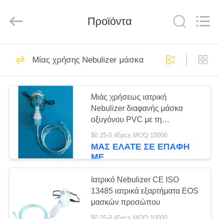
Hangzhou
Ciping
Medical
Προϊόντα
Devices
Co.,
Ltd.
All
Rights
ΣΠΊΤΙ
71
Reserved.
Μίας χρήσης Nebulizer μάσκα
Αίμα που συλλέγει
ΠΡΟΪΌΝΤΑ
το σωλήνα
Μιάς χρήσεως ιατρική
Nebulizer διαφανής μάσκα
ΠΕΡΊΠΟΥ
οξυγόνου PVC με τη
ΕΜΕΊΣ
σωλήνωση
$0.25-0.45pcs MOQ:10000
ΜΑΣ ΕΛΆΤΕ ΣΕ ΕΠΑΦΉ
52
ΜΕ
ΓΎΡΟΣ
Κενός σωλήνας
ΕΡΓΟΣΤΑΣΊΩΝ
Ιατρικό Nebulizer CE ISO
13485 ιατρικά εξαρτήματα EOS
συλλογής αίματος
μασκών προσώπου
ΠΟΙΟΤΙΚΌΣ
$0.25-0.45pcs MOQ:10000