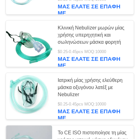
ΈΛΕΓΧΟΣ
ΜΑΣ ΕΛΆΤΕ ΣΕ ΕΠΑΦΉ
ΜΕ
ΜΑΣ
25
Κλινική Nebulizer μωρών μίας
ΕΛΆΤΕ
χρήσης υπερηχητική και
Μη κενός σωλήνας
ΣΕ
σωληνώσεων μάσκα φορητή
συλλογής αίματος
ΕΠΑΦΉ
$0.25-0.45pcs MOQ:10000
ΜΑΣ ΕΛΆΤΕ ΣΕ ΕΠΑΦΉ
ΜΕ
ΜΕ
ΖΗΤΉΣΤΕ
Ιατρική μίας χρήσης ελεύθερη
μάσκα οξυγόνου λατέξ με
ΈΝΑ
17
Nebulizer
ΑΠΌΣΠΑΣΜΑ
Σωλήνας
$0.25-0.45pcs MOQ:10000
ΜΑΣ ΕΛΆΤΕ ΣΕ ΕΠΑΦΉ
δειγματοληψίας ιών
ΜΕ
SITEMAP
Το CE ISO πιστοποίησε τη μίας