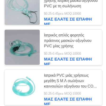
PRIVACY
χρήσης ιατρική μάσκα οξυγόνου
PVC με τη σωλήνωση
POLICY
$0.25-0.45pcs MOQ:10000
41
ΜΑΣ ΕΛΆΤΕ ΣΕ ΕΠΑΦΉ
ΜΕ
Σαφής σωλήνας
συλλογής αίματος
Ιατρικός απλός φορητός
πράσινος μασκών οξυγόνου
PVC μίας χρήσης
$0.25-0.45pcs MOQ:10000
ΜΑΣ ΕΛΆΤΕ ΣΕ ΕΠΑΦΉ
ΜΕ
50
Σωλήνας
Ιατρικά PVC μιάς χρήσεως
μεγέθη S Μ Λ σωλήνων
ενεργοποιητών
καννουλών οξυγόνου του CO2
ρινικά με το φίλτρο
πηκτωμάτων και
$0.25-0.45pcs MOQ:10000
ΜΑΣ ΕΛΆΤΕ ΣΕ ΕΠΑΦΉ
ΜΕ