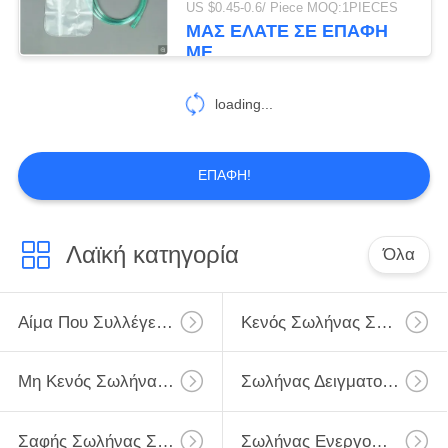
US $0.45-0.6/ Piece MOQ:1PIECES
ΜΑΣ ΕΛΆΤΕ ΣΕ ΕΠΑΦΉ
46
ΜΕ
Σωλήνας αίματος
loading...
γλυκόζης
ΕΠΑΦΉ!
49
Λαϊκή κατηγορία
Όλα
Σωλήνας ηπαρίνης
λίθιου
Αίμα Που Συλλέγει Το Σωλήνα
Κενός Σωλήνας Συλλογής Αίματος
Μη Κενός Σωλήνας Συλλογής Αίματος
Σωλήνας Δειγματοληψίας Ιών
Σαφής Σωλήνας Συλλογής Αίματος
Σωλήνας Ενεργοποιητών Πηκτωμάτων Και Θρόμβων