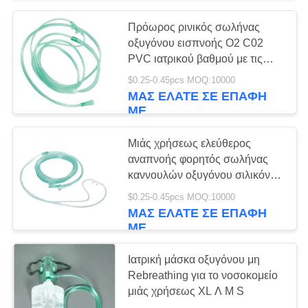
θρόμβων
Πρόωρος ρινικός σωλήνας
38
οξυγόνου εισπνοής Ο2 C02
Υπέρ σωλήνας
PVC ιατρικού βαθμού με τις
μαλακές άκρες
$0.25-0.45pcs MOQ:10000
πήξης
ΜΑΣ ΕΛΆΤΕ ΣΕ ΕΠΑΦΉ
ΜΕ
Μιάς χρήσεως ελεύθερος
αναπνοής φορητός σωλήνας
καννουλών οξυγόνου σιλικόνης
45
ρινικός για ιατρικό
$0.25-0.45pcs MOQ:10000
ΜΑΣ ΕΛΆΤΕ ΣΕ ΕΠΑΦΉ
Σωλήνες PT
ΜΕ
Ιατρική μάσκα οξυγόνου μη
Rebreathing για το νοσοκομείο
μιάς χρήσεως XL Λ Μ S