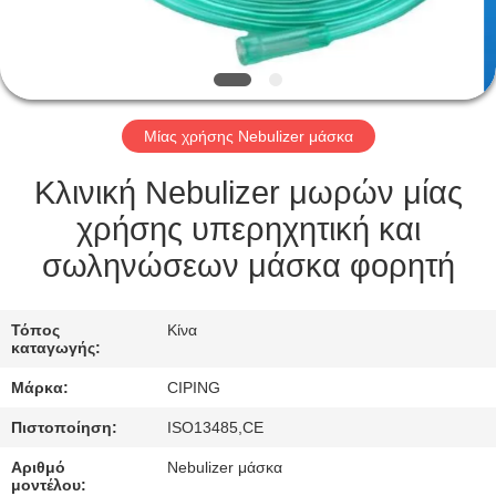
ΈΛΕΓΧΟΣ
ΜΑΣ
ΕΛΆΤΕ
Μίας χρήσης Nebulizer μάσκα
ΣΕ
ΕΠΑΦΉ
Κλινική Nebulizer μωρών μίας
ΜΕ
χρήσης υπερηχητική και
σωληνώσεων μάσκα φορητή
ΖΗΤΉΣΤΕ
ΈΝΑ
Τόπος
Κίνα
καταγωγής:
ΑΠΌΣΠΑΣΜΑ
Μάρκα:
CIPING
Πιστοποίηση:
ISO13485,CE
SITEMAP
Αριθμό
Nebulizer μάσκα
μοντέλου: