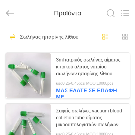
Hangzhou
Ciping
Medical
Προϊόντα
Devices
Co.,
Ltd.
All
Rights
ΣΠΊΤΙ
71
Reserved.
Σωλήνας ηπαρίνης λίθιου
Αίμα που συλλέγει
ΠΡΟΪΌΝΤΑ
το σωλήνα
3ml ιατρικός σωλήνας αίματος
κιτρικού άλατος νατρίου
ΠΕΡΊΠΟΥ
σωλήνων ηπαρίνης λίθιου
ΕΜΕΊΣ
νατρίου
usd0.25-0.45pcs MOQ:10000pcs
ΜΑΣ ΕΛΆΤΕ ΣΕ ΕΠΑΦΉ
52
ΜΕ
ΓΎΡΟΣ
Κενός σωλήνας
ΕΡΓΟΣΤΑΣΊΩΝ
Σαφείς σωλήνες vacuum blood
colletion tube αίματος
συλλογής αίματος
μικροϋπολογιστών σωλήνων
ΠΟΙΟΤΙΚΌΣ
συλλογής αίματος ηπαρίνης
usd0.25-0.45pcs MOQ:10000pcs