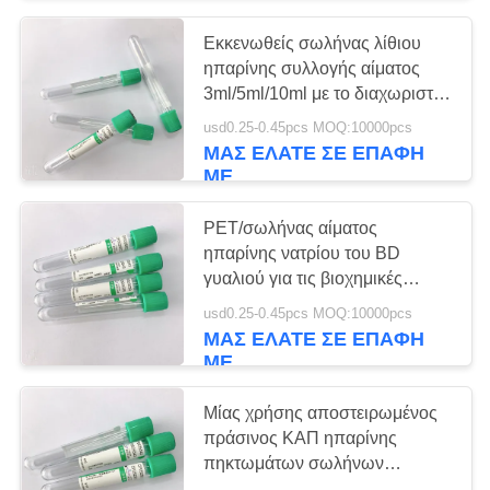
θρόμβων
Εκκενωθείς σωλήνας λίθιου
38
ηπαρίνης συλλογής αίματος
Υπέρ σωλήνας
3ml/5ml/10ml με το διαχωριστή
πηκτωμάτων
usd0.25-0.45pcs MOQ:10000pcs
πήξης
ΜΑΣ ΕΛΆΤΕ ΣΕ ΕΠΑΦΉ
ΜΕ
PET/σωλήνας αίματος
ηπαρίνης νατρίου του BD
γυαλιού για τις βιοχημικές
45
δοκιμές έκτακτης ανάγκης
usd0.25-0.45pcs MOQ:10000pcs
ΜΑΣ ΕΛΆΤΕ ΣΕ ΕΠΑΦΉ
Σωλήνες PT
ΜΕ
Μίας χρήσης αποστειρωμένος
πράσινος ΚΑΠ ηπαρίνης
πηκτωμάτων σωλήνων
ηπαρίνης λίθιου σωλήνας