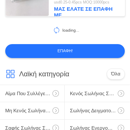
usd0.25-0.45pcs MOQ:10000pcs
αίματος νατρίου
ΜΑΣ ΕΛΆΤΕ ΣΕ ΕΠΑΦΉ
46
ΜΕ
Σωλήνας αίματος
loading...
γλυκόζης
ΕΠΑΦΉ!
49
Λαϊκή κατηγορία
Όλα
Σωλήνας ηπαρίνης
λίθιου
Αίμα Που Συλλέγει Το Σωλήνα
Κενός Σωλήνας Συλλογής Αίματος
Μη Κενός Σωλήνας Συλλογής Αίματος
Σωλήνας Δειγματοληψίας Ιών
Σαφής Σωλήνας Συλλογής Αίματος
Σωλήνας Ενεργοποιητών Πηκτωμάτων Και Θρόμβων