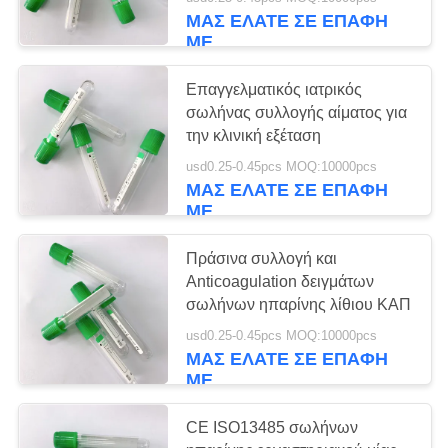
ΈΛΕΓΧΟΣ
ΠΗΚΤΩΜΑΤΩΝ/λίθιου
ΜΑΣ ΕΛΆΤΕ ΣΕ ΕΠΑΦΉ
ΜΕ
ΜΑΣ
25
Επαγγελματικός ιατρικός
ΕΛΆΤΕ
σωλήνας συλλογής αίματος για
Μη κενός σωλήνας
ΣΕ
την κλινική εξέταση
συλλογής αίματος
ΕΠΑΦΉ
usd0.25-0.45pcs MOQ:10000pcs
ΜΑΣ ΕΛΆΤΕ ΣΕ ΕΠΑΦΉ
ΜΕ
ΜΕ
ΖΗΤΉΣΤΕ
Πράσινα συλλογή και
Anticoagulation δειγμάτων
ΈΝΑ
17
σωλήνων ηπαρίνης λίθιου ΚΑΠ
ΑΠΌΣΠΑΣΜΑ
Σωλήνας
usd0.25-0.45pcs MOQ:10000pcs
ΜΑΣ ΕΛΆΤΕ ΣΕ ΕΠΑΦΉ
δειγματοληψίας ιών
ΜΕ
SITEMAP
CE ISO13485 σωλήνων