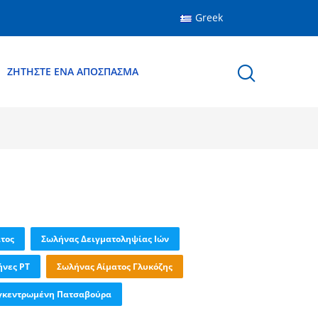
Greek
ΖΗΤΉΣΤΕ ΈΝΑ ΑΠΌΣΠΑΣΜΑ
τος
Σωλήνας Δειγματοληψίας Ιών
νες PT
Σωλήνας Αίματος Γλυκόζης
γκεντρωμένη Πατσαβούρα