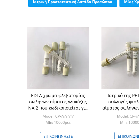
Ιατρική Προστατευτική Ασπίδα Προσώπου
Μίας Χρ
EDTA χρώμα φλεβοτομίας
Ιατρικό της PE
σωλήνων αίματος γλυκόζης
συλλογής φιαλ
NA 2 που κωδικοποιείται για
αίματος σωλήνων
την αιμόλυση ζάχαρης
- 6ML
Model: CP-????????
Model: CP-??
Min: 10000pcs
Min: 1000
ΕΠΙΚΟΙΝΩΝΉΣΤΕ
ΕΠΙΚΟΙΝΩΝ