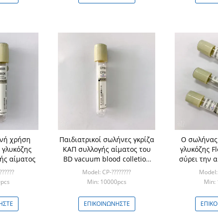
ενή χρήση
Παιδιατρικοί σωλήνες γκρίζα
Ο σωλήνας 
 γλυκόζης
ΚΑΠ συλλογής αίματος του
γλυκόζης F
ής αίματος
BD vacuum blood colletion
σύρει την 
tube ζάχαρης αίματος
ό
??????
Model: CP-????????
Model: 
0pcs
Min: 10000pcs
Min:
ΉΣΤΕ
ΕΠΙΚΟΙΝΩΝΉΣΤΕ
ΕΠΙΚ