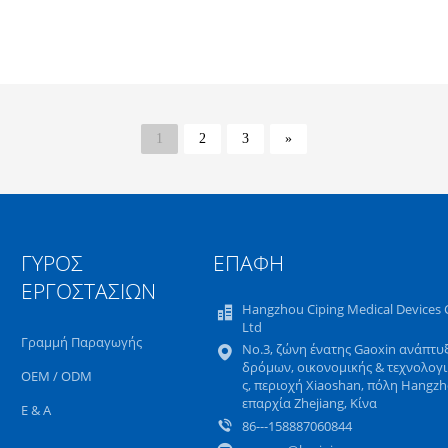
1
2
3
»
ΓΎΡΟΣ
ΕΠΑΦΉ
ΕΡΓΟΣΤΑΣΊΩΝ
Hangzhou Ciping Medical Devices C
Ltd
Γραμμή Παραγωγής
No.3, ζώνη ένατης Gaoxin ανάπτυ
δρόμων, οικονομικής & τεχνολογ
OEM / ODM
ς, περιοχή Xiaoshan, πόλη Hangzh
επαρχία Zhejiang, Κίνα
Ε & Α
86---158887060844