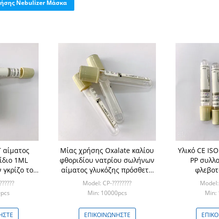
ήσης Nebulizer Μάσκα
T αίματος
Μίας χρήσης Oxalate καλίου
Υλικό CE IS
ίδιο 1ML
φθοριδίου νατρίου σωλήνων
PP συλλο
 γκρίζο τοπ
αίματος γλυκόζης πρόσθετη
φλεβοτ
ουσία
πιστο
??????
Model: CP-????????
Model: 
0pcs
Min: 10000pcs
Min:
ΉΣΤΕ
ΕΠΙΚΟΙΝΩΝΉΣΤΕ
ΕΠΙΚ