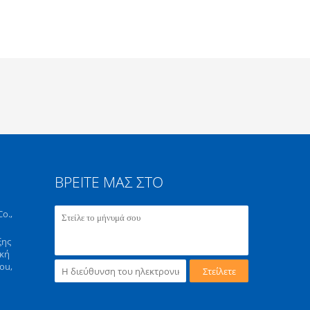
ΒΡΕΊΤΕ ΜΑΣ ΣΤΟ
o.,
ξης
ική
ou,
Στείλετε