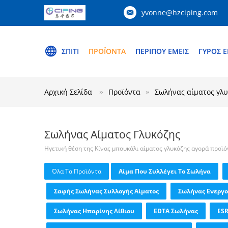
yvonne@hzciping.com
ΣΠΊΤΙ
ΠΡΟΪΌΝΤΑ
ΠΕΡΊΠΟΥ ΕΜΕΊΣ
ΓΎΡΟΣ 
Αρχική Σελίδα
Προϊόντα
Σωλήνας αίματος γλ
Σωλήνας Αίματος Γλυκόζης
Ηγετική θέση της Κίνας μπουκάλι αίματος γλυκόζης αγορά προϊ
Όλα Τα Προϊόντα
Αίμα Που Συλλέγει Το Σωλήνα
Σαφής Σωλήνας Συλλογής Αίματος
Σωλήνας Ενεργ
Σωλήνας Ηπαρίνης Λίθιου
EDTA Σωλήνας
ES