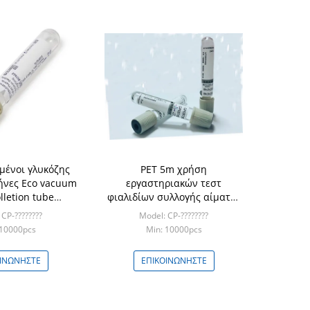
ένοι γλυκόζης
PET 5m χρήση
ήνες Eco vacuum
εργαστηριακών τεστ
lletion tube
φιαλιδίων συλλογής αίματος
ωλήνων γκρίζοι
σωλήνων αίματος ηπαρίνης
CP-????????
Model: CP-????????
ιλικό
νατρίου
 10000pcs
Min: 10000pcs
ΟΙΝΩΝΉΣΤΕ
ΕΠΙΚΟΙΝΩΝΉΣΤΕ