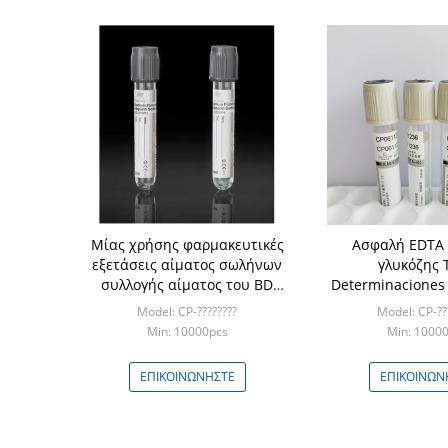
Μίας χρήσης φαρμακευτικές
Ασφαλή EDTA 
εξετάσεις αίματος σωλήνων
γλυκόζης 
συλλογής αίματος του BD
Determinaciones
vacuum blood colletion tube
With/φθορίδιο
Model: CP-????????
Model: CP-??
Min: 10000pcs
Min: 1000
ΕΠΙΚΟΙΝΩΝΉΣΤΕ
ΕΠΙΚΟΙΝΩΝ