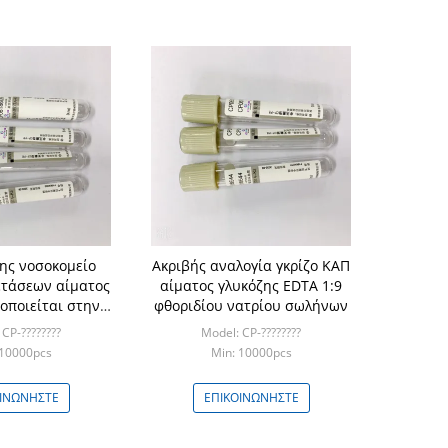
ης νοσοκομείο
Ακριβής αναλογία γκρίζο ΚΑΠ
τάσεων αίματος
αίματος γλυκόζης EDTA 1:9
οποιείται στην
φθοριδίου νατρίου σωλήνων
 γλυκόζης
CP-????????
Model: CP-????????
 10000pcs
Min: 10000pcs
ΟΙΝΩΝΉΣΤΕ
ΕΠΙΚΟΙΝΩΝΉΣΤΕ