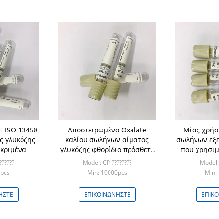
E ISO 13458
Αποστειρωμένο Oxalate
Μίας χρήσ
ς γλυκόζης
καλίου σωλήνων αίματος
σωλήνων εξε
εκριμένα
γλυκόζης φθορίδιο πρόσθετο
που χρησιμ
16*100ml νατρίου
ανοχή
??????
Model: CP-????????
Model: 
0pcs
Min: 10000pcs
Min:
ΉΣΤΕ
ΕΠΙΚΟΙΝΩΝΉΣΤΕ
ΕΠΙΚ