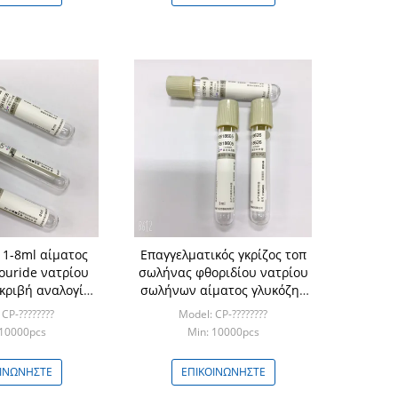
1-8ml αίματος
Επαγγελματικός γκρίζος τοπ
louride νατρίου
σωλήνας φθοριδίου νατρίου
ακριβή αναλογία
σωλήνων αίματος γλυκόζης
γκου
για τη γλυκόζη
CP-????????
Model: CP-????????
 10000pcs
Min: 10000pcs
ΟΙΝΩΝΉΣΤΕ
ΕΠΙΚΟΙΝΩΝΉΣΤΕ