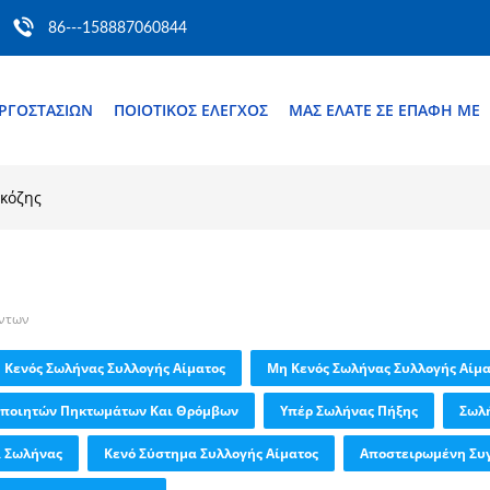
86---158887060844
ΕΡΓΟΣΤΑΣΊΩΝ
ΠΟΙΟΤΙΚΌΣ ΈΛΕΓΧΟΣ
ΜΑΣ ΕΛΆΤΕ ΣΕ ΕΠΑΦΉ ΜΕ
υκόζης
όντων
Κενός Σωλήνας Συλλογής Αίματος
Μη Κενός Σωλήνας Συλλογής Αίμα
οποιητών Πηκτωμάτων Και Θρόμβων
Υπέρ Σωλήνας Πήξης
Σωλή
R Σωλήνας
Κενό Σύστημα Συλλογής Αίματος
Αποστειρωμένη Συ