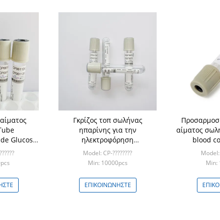
αίματος
Γκρίζος τοπ σωλήνας
Προσαρμοσμ
Tube
ηπαρίνης για την
αίματος σωλ
 de Glucosa
ηλεκτροφόρηση
blood co
 νατρίου
ερυθροκυττάρων ανοχής
χρώματος σ
??????
Model: CP-????????
Model: 
ζάχαρης αίματος γλυκόζης
φ
0pcs
Min: 10000pcs
Min:
ΉΣΤΕ
ΕΠΙΚΟΙΝΩΝΉΣΤΕ
ΕΠΙΚ