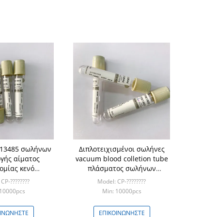
O13485 σωλήνων
Διπλοτειχισμένοι σωλήνες
γής αίματος
vacuum blood colletion tube
ομίας κενό
πλάσματος σωλήνων
ποιημένο
εξετάσεων αίματος
CP-????????
Model: CP-????????
Coggulation
 10000pcs
Min: 10000pcs
ΟΙΝΩΝΉΣΤΕ
ΕΠΙΚΟΙΝΩΝΉΣΤΕ