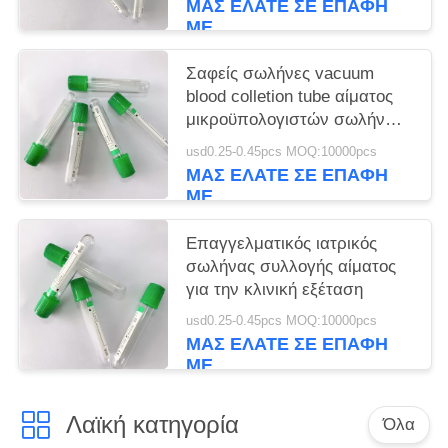
ΜΑΣ ΕΛΆΤΕ ΣΕ ΕΠΑΦΉ
ΜΕ
Σαφείς σωλήνες vacuum
blood colletion tube αίματος
μικροϋπολογιστών σωλήνων
συλλογής αίματος ηπαρίνης
usd0.25-0.45pcs MOQ:10000pcs
ΠΗΚΤΩΜΑΤΩΝ/λίθιου
ΜΑΣ ΕΛΆΤΕ ΣΕ ΕΠΑΦΉ
ΜΕ
Επαγγελματικός ιατρικός
σωλήνας συλλογής αίματος
για την κλινική εξέταση
usd0.25-0.45pcs MOQ:10000pcs
ΜΑΣ ΕΛΆΤΕ ΣΕ ΕΠΑΦΉ
ΜΕ
Λαϊκή κατηγορία
Όλα