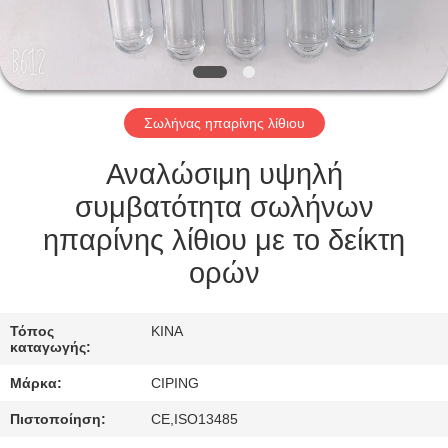
ΈΛΕΓΧΟΣ
ΜΑΣ
ΕΛΆΤΕ
Σωλήνας ηπαρίνης λίθιου
ΣΕ
ΕΠΑΦΉ
Αναλώσιμη υψηλή
ΜΕ
συμβατότητα σωλήνων
ηπαρίνης λίθιου με το δείκτη
ΖΗΤΉΣΤΕ
ορών
ΈΝΑ
ΑΠΌΣΠΑΣΜΑ
Τόπος
ΚΙΝΑ
καταγωγής:
Μάρκα:
CIPING
SITEMAP
Πιστοποίηση:
CE,ISO13485