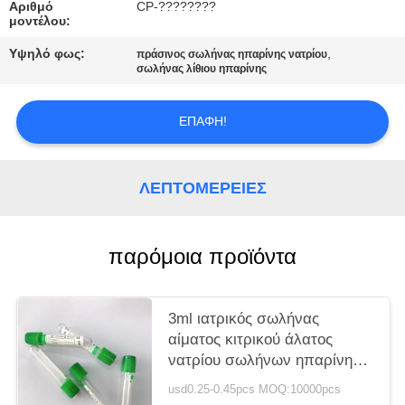
PRIVACY
Αριθμό
CP-????????
μοντέλου:
POLICY
Υψηλό φως:
,
πράσινος σωλήνας ηπαρίνης νατρίου
σωλήνας λίθιου ηπαρίνης
ΕΠΑΦΉ!
ΛΕΠΤΟΜΈΡΕΙΕΣ
παρόμοια προϊόντα
3ml ιατρικός σωλήνας
αίματος κιτρικού άλατος
νατρίου σωλήνων ηπαρίνης
λίθιου νατρίου
usd0.25-0.45pcs MOQ:10000pcs