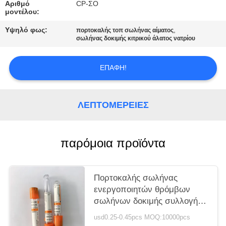
PRIVACY
Αριθμό
CP-ΣΟ
μοντέλου:
POLICY
Υψηλό φως:
,
πορτοκαλής τοπ σωλήνας αίματος
σωλήνας δοκιμής κιτρικού άλατος νατρίου
ΕΠΑΦΉ!
ΛΕΠΤΟΜΈΡΕΙΕΣ
παρόμοια προϊόντα
Πορτοκαλής σωλήνας
ενεργοποιητών θρόμβων
σωλήνων δοκιμής συλλογής
δειγμάτων πήξης
usd0.25-0.45pcs MOQ:10000pcs