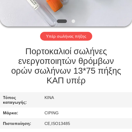
ΈΛΕΓΧΟΣ
ΜΑΣ
ΕΛΆΤΕ
Υπέρ σωλήνας πήξης
ΣΕ
ΕΠΑΦΉ
Πορτοκαλιοί σωλήνες
ΜΕ
ενεργοποιητών θρόμβων
ορών σωλήνων 13*75 πήξης
ΖΗΤΉΣΤΕ
ΚΑΠ υπέρ
ΈΝΑ
ΑΠΌΣΠΑΣΜΑ
Τόπος
ΚΙΝΑ
καταγωγής:
Μάρκα:
CIPING
SITEMAP
Πιστοποίηση:
CE,ISO13485