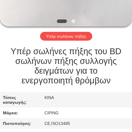
ΈΛΕΓΧΟΣ
ΜΑΣ
ΕΛΆΤΕ
Υπέρ σωλήνας πήξης
ΣΕ
ΕΠΑΦΉ
Υπέρ σωλήνες πήξης του BD
ΜΕ
σωλήνων πήξης συλλογής
δειγμάτων για το
ΖΗΤΉΣΤΕ
ενεργοποιητή θρόμβων
ΈΝΑ
ΑΠΌΣΠΑΣΜΑ
Τόπος
ΚΙΝΑ
καταγωγής:
Μάρκα:
CIPING
SITEMAP
Πιστοποίηση:
CE,ISO13485