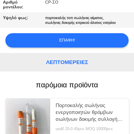
PRIVACY
Αριθμό
CP-ΣΟ
μοντέλου:
POLICY
Υψηλό φως:
,
πορτοκαλής τοπ σωλήνας αίματος
σωλήνας δοκιμής κιτρικού άλατος νατρίου
ΕΠΑΦΉ!
ΛΕΠΤΟΜΈΡΕΙΕΣ
παρόμοια προϊόντα
Πορτοκαλής σωλήνας
ενεργοποιητών θρόμβων
σωλήνων δοκιμής συλλογής
δειγμάτων πήξης
usd0.25-0.45pcs MOQ:10000pcs