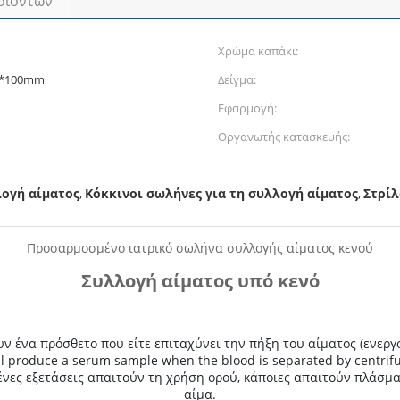
οϊόντων
Χρώμα καπάκι:
6*100mm
Δείγμα:
Εφαρμογή:
Οργανωτής κατασκευής:
λογή αίματος
Κόκκινοι σωλήνες για τη συλλογή αίματος
Στρίλ
,
,
Προσαρμοσμένο ιατρικό σωλήνα συλλογής αίματος κενού
Συλλογή αίματος υπό κενό
ν ένα πρόσθετο που είτε επιταχύνει την πήξη του αίματος (ενεργο
will produce a serum sample when the blood is separated by centrif
ένες εξετάσεις απαιτούν τη χρήση ορού, κάποιες απαιτούν πλάσμα
αίμα.