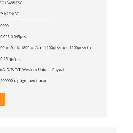
ISO13485,FSC
CP-K2E/K3E
10000
$0.025-0.045pcs
100pcs/rack, 1800pcs/ctn ή 100pcs/rack, 1200pcs/ctn
10-15 ημέρες
/A, D/P, T/T, Western Union, , Paypal
1200000 τεμάχια ανά ημέρα