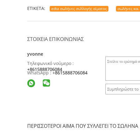
ΕΤΙΚΈΤΑ:
edta σωλήνες συλλογής αίματος
σωλήνες και
ΣΤΟΙΧΕΊΑ ΕΠΙΚΟΙΝΩΝΊΑΣ
yvonne
Τηλεφωνικό νούμερο :
+8615888706084
WhatsApp :
+
8615888706084
ΠΕΡΙΣΣΌΤΕΡΟΙ ΑΊΜΑ ΠΟΥ ΣΥΛΛΈΓΕΙ ΤΟ ΣΩΛΉΝΑ