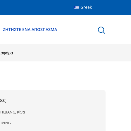
Greek
ΖΗΤΉΣΤΕ ΈΝΑ ΑΠΌΣΠΑΣΜΑ
ειοφόρα
ες
ZHEJIANG, Κίνα
CIPING