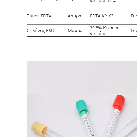
νάτριο/EDTA
Τύπος EDTA
Ασπρο
EDTA K2 K3
Γυ
30,8% Κιτρικό
Σωλήνας ESR
Μαύρο
Γυ
νατρίου