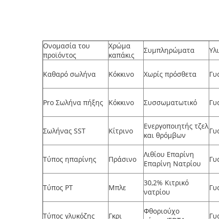
Ονομασία του
Χρώμα
Συμπληρώματα
Υλ
προϊόντος
καπάκις
Καθαρό σωλήνα
Κόκκινο
Χωρίς πρόσθετα
Γυ
Pro Σωλήνα πήξης
Κόκκινο
Συσσωματωτικό
Γυ
Ενεργοποιητής τζελ
Σωλήνας SST
Κίτρινο
Γυ
και θρόμβων
Λιθίου Επαρίνη
Τύπος ηπαρίνης
Πράσινο
Γυ
Επαρίνη Νατρίου
30,2% Κιτρικό
Τύπος PT
Μπλε
Γυ
νατρίου
Φθοριούχο
Τύπος γλυκόζης
Γκρι
Γυ