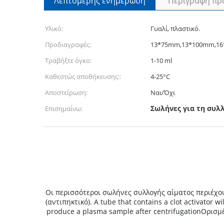
Λεπτομερής ενημέρωση
Περιγραφή πρ
Υλικό:
Γυαλί, πλαστικό.
Προδιαγραφές:
13*75mm,13*100mm,1
Τραβήξτε όγκο:
1-10 ml
Καθεστώς αποθήκευσης::
4-25°C
Αποστείρωση:
Ναι/Όχι
Σωλήνες για τη συλ
Επισημαίνω:
Οι περισσότεροι σωλήνες συλλογής αίματος περιέχου
(αντιπηκτικό). A tube that contains a clot activator 
produce a plasma sample after centrifugationΟρισμ