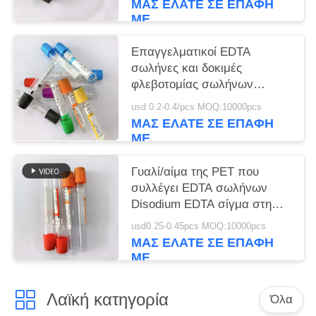
ΜΑΣ ΕΛΆΤΕ ΣΕ ΕΠΑΦΉ
ΜΕ
Επαγγελματικοί EDTA
σωλήνες και δοκιμές
φλεβοτομίας σωλήνων
συλλογής αίματος
usd 0.2-0.4/pcs MOQ:10000pcs
ΜΑΣ ΕΛΆΤΕ ΣΕ ΕΠΑΦΉ
ΜΕ
Γυαλί/αίμα της PET που
συλλέγει EDTA σωλήνων
Disodium EDTA σίγμα στη
φροντίδα δέρματος
usd0.25-0.45pcs MOQ:10000pcs
ΜΑΣ ΕΛΆΤΕ ΣΕ ΕΠΑΦΉ
ΜΕ
Λαϊκή κατηγορία
Όλα