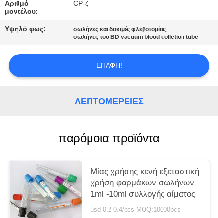
PRIVACY
Αριθμό
CP-ζ
μοντέλου:
POLICY
Υψηλό φως:
,
σωλήνες και δοκιμές φλεβοτομίας
σωλήνες του BD vacuum blood colletion tube
ΕΠΑΦΉ!
ΛΕΠΤΟΜΈΡΕΙΕΣ
παρόμοια προϊόντα
Μίας χρήσης κενή εξεταστική
χρήση φαρμάκων σωλήνων
1ml -10ml συλλογής αίματος
usd 0.2-0.4/pcs MOQ:10000pcs