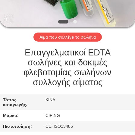
ΈΛΕΓΧΟΣ
ΜΑΣ
ΕΛΆΤΕ
Αίμα που συλλέγει το σωλήνα
ΣΕ
ΕΠΑΦΉ
Επαγγελματικοί EDTA
ΜΕ
σωλήνες και δοκιμές
φλεβοτομίας σωλήνων
ΖΗΤΉΣΤΕ
συλλογής αίματος
ΈΝΑ
ΑΠΌΣΠΑΣΜΑ
Τόπος
ΚΙΝΑ
καταγωγής:
Μάρκα:
CIPING
SITEMAP
Πιστοποίηση:
CE, ISO13485