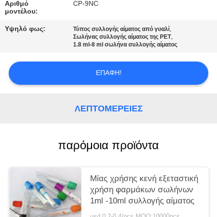
PRIVACY
Αριθμό
CP-9NC
μοντέλου:
POLICY
Υψηλό φως:
,
Τύπος συλλογής αίματος από γυαλί
,
Σωλήνας συλλογής αίματος της PET
1.8 ml-8 ml σωλήνα συλλογής αίματος
ΕΠΑΦΉ!
ΛΕΠΤΟΜΈΡΕΙΕΣ
παρόμοια προϊόντα
Μίας χρήσης κενή εξεταστική
χρήση φαρμάκων σωλήνων
1ml -10ml συλλογής αίματος
usd 0.2-0.4/pcs MOQ:10000pcs