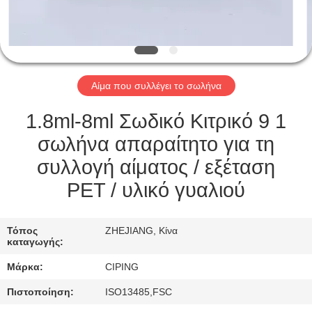
ΈΛΕΓΧΟΣ
ΜΑΣ
ΕΛΆΤΕ
Αίμα που συλλέγει το σωλήνα
ΣΕ
ΕΠΑΦΉ
1.8ml-8ml Σωδικό Κιτρικό 9 1
ΜΕ
σωλήνα απαραίτητο για τη
συλλογή αίματος / εξέταση
ΖΗΤΉΣΤΕ
PET / υλικό γυαλιού
ΈΝΑ
ΑΠΌΣΠΑΣΜΑ
Τόπος
ZHEJIANG, Κίνα
καταγωγής:
Μάρκα:
CIPING
SITEMAP
Πιστοποίηση:
ISO13485,FSC