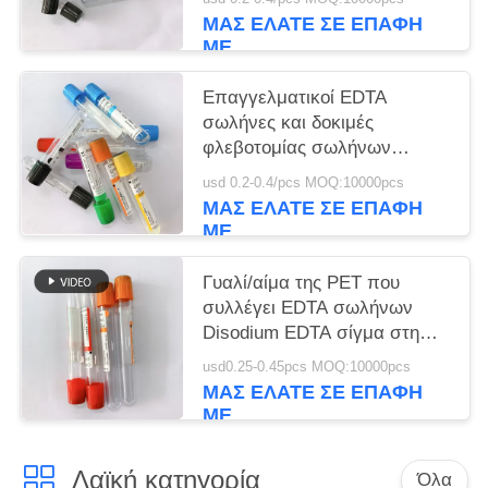
ΜΑΣ ΕΛΆΤΕ ΣΕ ΕΠΑΦΉ
ΜΕ
Επαγγελματικοί EDTA
σωλήνες και δοκιμές
φλεβοτομίας σωλήνων
συλλογής αίματος
usd 0.2-0.4/pcs MOQ:10000pcs
ΜΑΣ ΕΛΆΤΕ ΣΕ ΕΠΑΦΉ
ΜΕ
Γυαλί/αίμα της PET που
συλλέγει EDTA σωλήνων
Disodium EDTA σίγμα στη
φροντίδα δέρματος
usd0.25-0.45pcs MOQ:10000pcs
ΜΑΣ ΕΛΆΤΕ ΣΕ ΕΠΑΦΉ
ΜΕ
Λαϊκή κατηγορία
Όλα