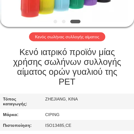
ΈΛΕΓΧΟΣ
ΜΑΣ
ΕΛΆΤΕ
Κενός σωλήνας συλλογής αίματος
ΣΕ
ΕΠΑΦΉ
Κενό ιατρικό προϊόν μίας
ΜΕ
χρήσης σωλήνων συλλογής
αίματος ορών γυαλιού της
ΖΗΤΉΣΤΕ
PET
ΈΝΑ
ΑΠΌΣΠΑΣΜΑ
Τόπος
ZHEJIANG, ΚΙΝΑ
καταγωγής:
Μάρκα:
CIPING
SITEMAP
Πιστοποίηση:
ISO13485,CE