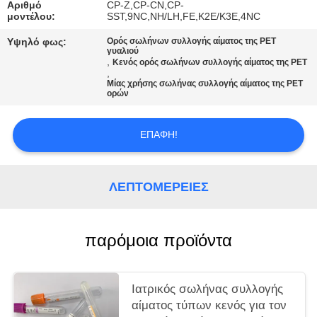
PRIVACY
Αριθμό
CP-Z,CP-CN,CP-
μοντέλου:
SST,9NC,NH/LH,FE,K2E/K3E,4NC
POLICY
Υψηλό φως:
Ορός σωλήνων συλλογής αίματος της PET
γυαλιού
,
Κενός ορός σωλήνων συλλογής αίματος της PET
,
Μίας χρήσης σωλήνας συλλογής αίματος της PET
ορών
ΕΠΑΦΉ!
ΛΕΠΤΟΜΈΡΕΙΕΣ
παρόμοια προϊόντα
Ιατρικός σωλήνας συλλογής
αίματος τύπων κενός για τον