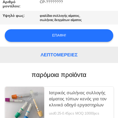
PRIVACY
Αριθμό
CP-????????
μοντέλου:
POLICY
Υψηλό φως:
,
φιαλίδια συλλογής αίματος
σωλήνας δειγμάτων αίματος
ΕΠΑΦΉ!
ΛΕΠΤΟΜΈΡΕΙΕΣ
παρόμοια προϊόντα
Ιατρικός σωλήνας συλλογής
αίματος τύπων κενός για τον
κλινικό οδηγό εργαστηρίων
usd0.25-0.45pcs MOQ:10000pcs