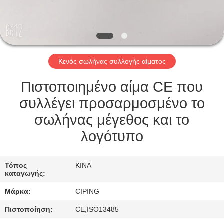
ΈΛΕΓΧΟΣ
ΜΑΣ
ΕΛΆΤΕ
Κενός σωλήνας συλλογής αίματος
ΣΕ
ΕΠΑΦΉ
Πιστοποιημένο αίμα CE που
ΜΕ
συλλέγει προσαρμοσμένο το
σωλήνας μέγεθος και το
ΖΗΤΉΣΤΕ
λογότυπο
ΈΝΑ
ΑΠΌΣΠΑΣΜΑ
Τόπος
ΚΙΝΑ
καταγωγής:
Μάρκα:
CIPING
SITEMAP
Πιστοποίηση:
CE,ISO13485