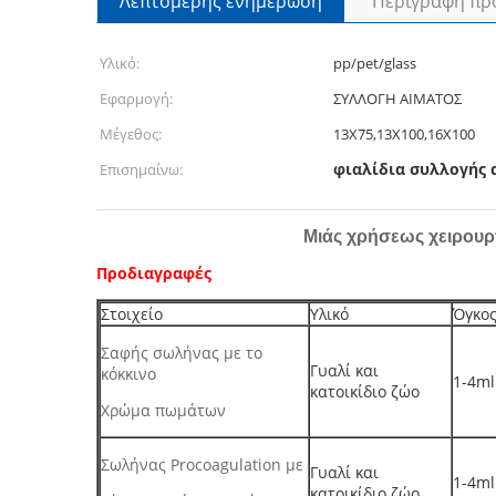
Λεπτομερής ενημέρωση
Περιγραφή πρ
Υλικό:
pp/pet/glass
Εφαρμογή:
ΣΥΛΛΟΓΗ ΑΙΜΑΤΟΣ
Μέγεθος:
13X75,13X100,16X100
φιαλίδια συλλογής 
Επισημαίνω:
Μιάς χρήσεως χειρουρ
Προδιαγραφές
Στοιχείο
Υλικό
Όγκο
Σαφής σωλήνας με το
Γυαλί και
κόκκινο
1-4ml
κατοικίδιο ζώο
Χρώμα πωμάτων
Σωλήνας Procoagulation με
Γυαλί και
1-4ml
κατοικίδιο ζώο