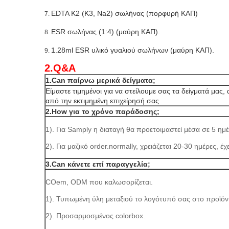
EDTA K2 (K3, Na2) σωλήνας (πορφυρή ΚΑΠ)
7.
ESR σωλήνας (1:4) (μαύρη ΚΑΠ).
8.
1.28ml ESR υλικό γυαλιού σωλήνων (μαύρη ΚΑΠ).
9.
2.Q&A
1.Can παίρνω μερικά δείγματα;
Είμαστε τιμημένοι για να στείλουμε σας τα δείγματά μα
από την εκτιμημένη επιχείρησή σας
2.How για το χρόνο παράδοσης;
1). Για Samply η διαταγή θα προετοιμαστεί μέσα σε 5 ημέ
2). Για μαζικό order.normally, χρειάζεται 20-30 ημέρες, έ
3.Can κάνετε επί παραγγελία;
COem, ODM που καλωσορίζεται.
1). Τυπωμένη ύλη μεταξιού το λογότυπό σας στο προϊόν
2). Προσαρμοσμένος colorbox.