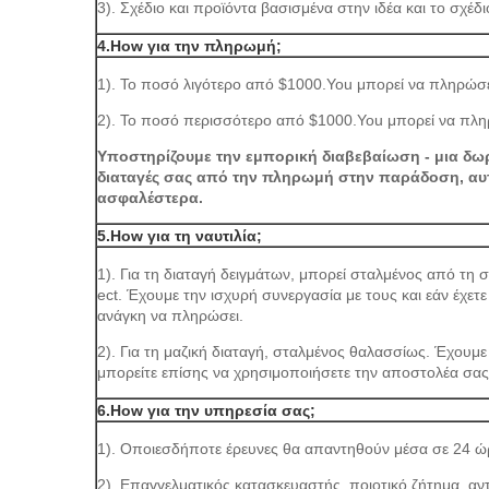
3). Σχέδιο και προϊόντα βασισμένα στην ιδέα και το σχέδι
4.How για την πληρωμή;
1). Το ποσό λιγότερο από $1000.You μπορεί να πληρώσε
2). Το ποσό περισσότερο από $1000.You μπορεί να πληρ
Υποστηρίζουμε την εμπορική διαβεβαίωση - μια δω
διαταγές σας από την πληρωμή στην παράδοση, αυτ
ασφαλέστερα.
5.How για τη ναυτιλία;
1). Για τη διαταγή δειγμάτων, μπορεί σταλμένος από τ
ect. Έχουμε την ισχυρή συνεργασία με τους και εάν έχετ
ανάγκη να πληρώσει.
2). Για τη μαζική διαταγή, σταλμένος θαλασσίως. Έχουμ
μπορείτε επίσης να χρησιμοποιήσετε την αποστολέα σας
6.How για την υπηρεσία σας;
1). Οποιεσδήποτε έρευνες θα απαντηθούν μέσα σε 24 ώ
2). Επαγγελματικός κατασκευαστής, ποιοτικό ζήτημα, αντ