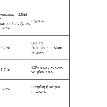
 γυαλιού: 1-3.5ml
ml
Πηκτικό
 κατοικίδιων ζώων:
 5-7ml
Oxalate
 5-7ml
fluoride+Potassium
νατρίου
3.2% ή κιτρικό άλας
 5-7ml
νατρίου 3.8%
Ηπαρίνη ή νάτριο
 5-7ml
ηπαρίνης