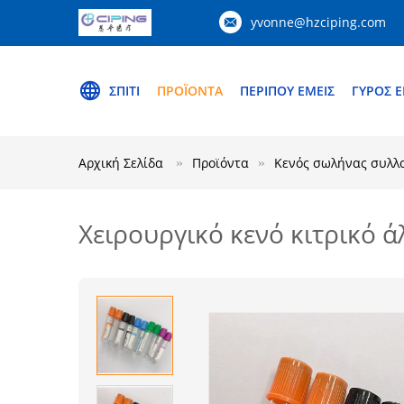
yvonne@hzciping.com
ΣΠΊΤΙ
ΠΡΟΪΌΝΤΑ
ΠΕΡΊΠΟΥ ΕΜΕΊΣ
ΓΎΡΟΣ 
Αρχική Σελίδα
Προϊόντα
Κενός σωλήνας συλλ
Χειρουργικό κενό κιτρικό 