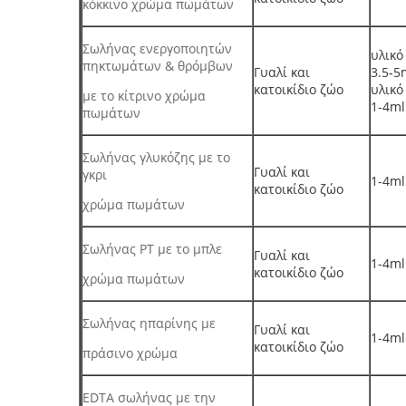
κόκκινο χρώμα πωμάτων
Σωλήνας ενεργοποιητών
υλικό
πηκτωμάτων & θρόμβων
Γυαλί και
3.5-5
κατοικίδιο ζώο
υλικό
με το κίτρινο χρώμα
1-4ml
πωμάτων
Σωλήνας γλυκόζης με το
Γυαλί και
γκρι
1-4ml
κατοικίδιο ζώο
χρώμα πωμάτων
Σωλήνας PT με το μπλε
Γυαλί και
1-4ml
κατοικίδιο ζώο
χρώμα πωμάτων
Σωλήνας ηπαρίνης με
Γυαλί και
1-4ml
κατοικίδιο ζώο
πράσινο χρώμα
EDTA σωλήνας με την