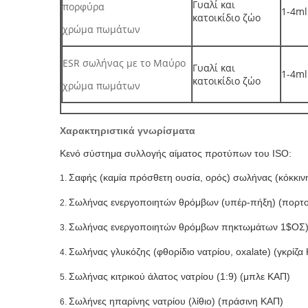
Γυαλί και
πορφύρα
1-4ml
κατοικίδιο ζώο
χρώμα πωμάτων
ESR σωλήνας με το Μαύρο
Γυαλί και
1-4ml
κατοικίδιο ζώο
χρώμα πωμάτων
Χαρακτηριστικά γνωρίσματα
Κενό σύστημα συλλογής αίματος προτύπων του ISO:
Σαφής (καμία πρόσθετη ουσία, ορός) σωλήνας (κόκκιν
1.
Σωλήνας ενεργοποιητών θρόμβων (υπέρ-πήξη) (πορτο
2.
Σωλήνας ενεργοποιητών θρόμβων πηκτωμάτων 1$ΟΣ) (
3.
Σωλήνας γλυκόζης (φθορίδιο νατρίου, oxalate) (γκρίζα
4.
Σωλήνας κιτρικού άλατος νατρίου (1:9) (μπλε ΚΑΠ)
5.
Σωλήνες ηπαρίνης νατρίου (λίθιο) (πράσινη ΚΑΠ)
6.