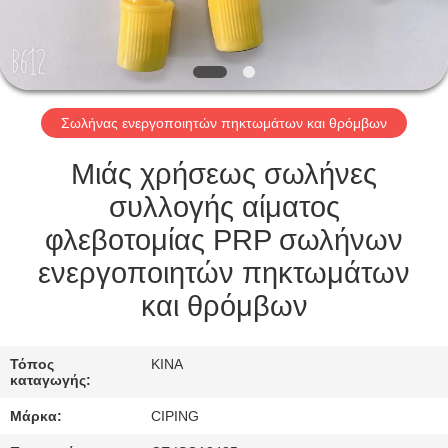
ΈΛΕΓΧΟΣ
ΜΑΣ
ΕΛΆΤΕ
Σωλήνας ενεργοποιητών πηκτωμάτων και θρόμβων
ΣΕ
ΕΠΑΦΉ
Μιάς χρήσεως σωλήνες
ΜΕ
συλλογής αίματος
φλεβοτομίας PRP σωλήνων
ΖΗΤΉΣΤΕ
ενεργοποιητών πηκτωμάτων
ΈΝΑ
και θρόμβων
ΑΠΌΣΠΑΣΜΑ
Τόπος
ΚΙΝΑ
καταγωγής:
SITEMAP
Μάρκα:
CIPING