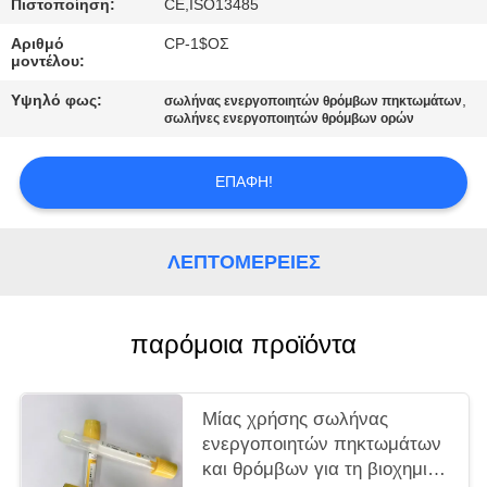
PRIVACY
Πιστοποίηση:
CE,ISO13485
POLICY
Αριθμό
CP-1$ΟΣ
μοντέλου:
Υψηλό φως:
,
σωλήνας ενεργοποιητών θρόμβων πηκτωμάτων
σωλήνες ενεργοποιητών θρόμβων ορών
ΕΠΑΦΉ!
ΛΕΠΤΟΜΈΡΕΙΕΣ
παρόμοια προϊόντα
Μίας χρήσης σωλήνας
ενεργοποιητών πηκτωμάτων
και θρόμβων για τη βιοχημική