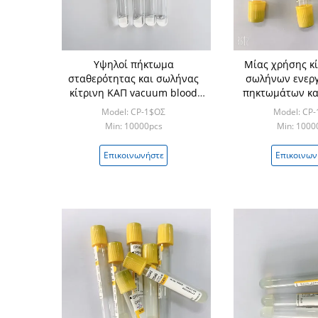
Υψηλοί πήκτωμα
Μίας χρήσης κ
σταθερότητας και σωλήνας
σωλήνων ενερ
κίτρινη ΚΑΠ vacuum blood
πηκτωμάτων κα
colletion tube ενεργοποιητών
κορυφή γυ
Model: CP-1$ΟΣ
Model: CP
θρόμβων
Min: 10000pcs
Min: 1000
Επικοινωνήστε
Επικοινων