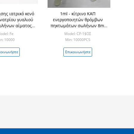
ήσης ιατρικό κενό
1ml - κίτρινο ΚΑΠ
νατρίου γυαλιού
ενεργοποιητών θρόμβων
ωλήνων αίματος
πηκτωμάτων σωλήνων 8ml
ης συλλέγει
δείγμα ορών σωλήνων
odel: Fe
Model: CP-1$ΟΣ
n: 10000
Min: 10000PCS
κοινωνήστε
Επικοινωνήστε