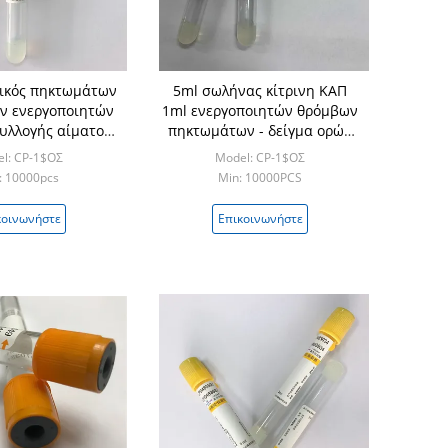
ικός πηκτωμάτων
5ml σωλήνας κίτρινη ΚΑΠ
ν ενεργοποιητών
1ml ενεργοποιητών θρόμβων
υλλογής αίματος
πηκτωμάτων - δείγμα ορών
νων κενός
8ml
l: CP-1$ΟΣ
Model: CP-1$ΟΣ
: 10000pcs
Min: 10000PCS
κοινωνήστε
Επικοινωνήστε