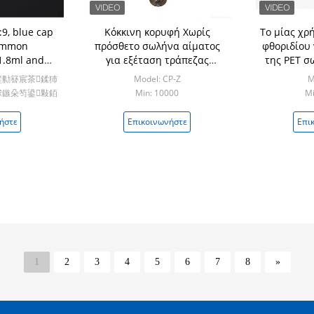
:9, blue cap
Κόκκινη κορυφή Χωρίς
Το μίας χρ
common
πρόσθετο σωλήνα αίματος
φθοριδίου 
 1.8ml and
για εξέταση τράπεζας
της PET σ
inical testing
αίματος και αναφοράς
γλυκόζ
殑璧勬簮宸茶鍒犻
Model: CP-Z
M
鏃朵笉鍙敤銆
Min: 10000
Mi
000
ήστε
Επικοινωνήστε
Επι
1
2
3
4
5
6
7
8
»