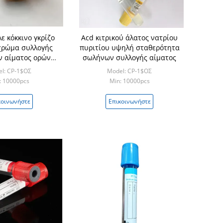
 κόκκινο γκρίζο
Acd κιτρικού άλατος νατρίου
χρώμα συλλογής
πυριτίου υψηλή σταθερότητα
ν αίματος ορών
σωλήνων συλλογής αίματος
άσματος
l: CP-1$ΟΣ
Model: CP-1$ΟΣ
: 10000pcs
Min: 10000pcs
κοινωνήστε
Επικοινωνήστε