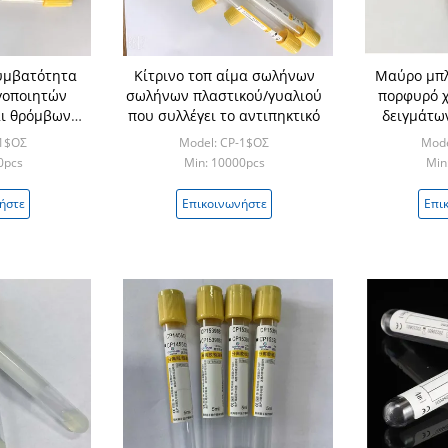
υμβατότητα
Κίτρινο τοπ αίμα σωλήνων
Μαύρο μπλε
γοποιητών
σωλήνων πλαστικού/γυαλιού
πορφυρό 
ι θρόμβων
που συλλέγει το αντιπηκτικό
δειγμάτω
τη
πλ
-1$ΟΣ
Model: CP-1$ΟΣ
Mode
0pcs
Min: 10000pcs
Min
ήστε
Επικοινωνήστε
Επι