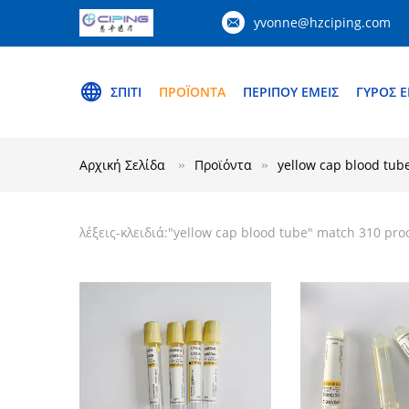
yvonne@hzciping.com
ΣΠΊΤΙ
ΠΡΟΪΌΝΤΑ
ΠΕΡΊΠΟΥ ΕΜΕΊΣ
ΓΎΡΟΣ 
Αρχική Σελίδα
Προϊόντα
yellow cap blood tub
λέξεις-κλειδιά:"
yellow cap blood tube
" match 310 pro