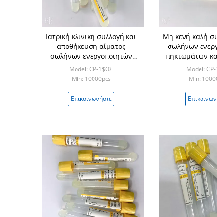
Ιατρική κλινική συλλογή και
Μη κενή καλή σ
αποθήκευση αίματος
σωλήνων ενερ
σωλήνων ενεργοποιητών
πηκτωμάτων κα
πηκτωμάτων και θρόμβων
εύχρησ
Model: CP-1$ΟΣ
Model: CP
Min: 10000pcs
Min: 1000
Επικοινωνήστε
Επικοινων