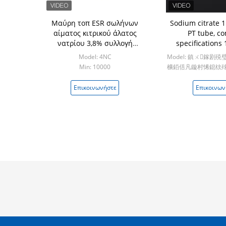
Μαύρη τοπ ESR σωλήνων
Sodium citrate 1
αίματος κιτρικού άλατος
PT tube, 
νατρίου 3,8% συλλογή
specifications
εξετάσεων αίματος
2.7ml, used for cl
Model: 4NC
Model: 鎮ㄨ鎵剧
εργαστηριακής έρευνας
Min: 10000
櫎銆佸凡鏇村悕鎴栨殏
νοσοκομείων
Min: 10
Επικοινωνήστε
Επικοινων