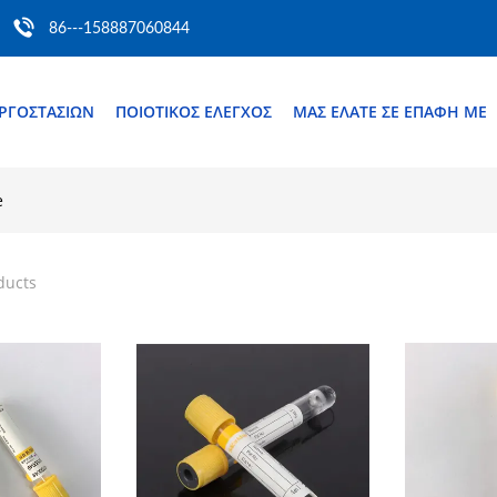
86---158887060844
ΕΡΓΟΣΤΑΣΊΩΝ
ΠΟΙΟΤΙΚΌΣ ΈΛΕΓΧΟΣ
ΜΑΣ ΕΛΆΤΕ ΣΕ ΕΠΑΦΉ ΜΕ
e
ducts