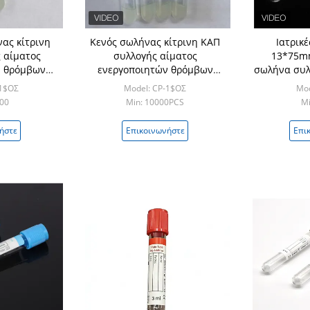
ας κίτρινη
Κενός σωλήνας κίτρινη ΚΑΠ
Ιατρικ
 αίματος
συλλογής αίματος
13*75mm
ν θρόμβων
ενεργοποιητών θρόμβων
σωλήνα συλ
των
πηκτωμάτων
κίτρι
-1$ΟΣ
Model: CP-1$ΟΣ
Mod
ενεργοπ
000
Min: 10000PCS
Mi
ήστε
Επικοινωνήστε
Επι