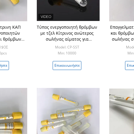
ίτρινη ΚΑΠ
Τύπος ενεργοποιητή θρόμβων
Επαγγελματ
γοποιητών
με τζελ Κίτρινος ανώτερος
και θρόμβω
ι θρόμβων
σωλήνας αίματος για
σωλήνας σ
αλιού
συλλογή αίματος με τζελ
σωλή
-1$ΟΣ
Model: CP-SST
Mode
όλων των μεγεθών
0pcs
Min: 10000
Min
ήστε
Επικοινωνήστε
Επι