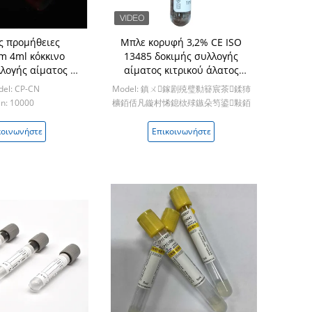
ές προμήθειες
Μπλε κορυφή 3,2% CE ISO
 4ml κόκκινο
13485 δοκιμής συλλογής
λογής αίματος με
αίματος κιτρικού άλατος
νο χρώμα και
νατρίου σωλήνων αίματος PT
el: CP-CN
Model: 鎮ㄨ鎵剧殑璧勬簮宸茶鍒犻
οιητή θρόμβου
1:9
n: 10000
櫎銆佸凡鏇村悕鎴栨殏鏃朵笉鍙敤銆
Min: 10000
κοινωνήστε
Επικοινωνήστε