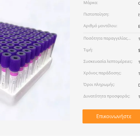
Μάρκα:
Πιστοποίηση:
Αριθμό μοντέλου:
Ποσότητα παραγγελίας
min:
Τιμή:
Συσκευασία λεπτομέρειες:
Χρόνος παράδοσης:
Όροι πληρωμής:
Δυνατότητα προσφοράς:
Επικοινωνήστε