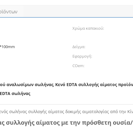
οϊόντων
Χρώμα καπακιού:
6*100mm
Δείγμα:
Εφαρμογή:
COem:
λιού αναλωσίμων σωλήνας
Κενό EDTA συλλογής αίματος προϊό
,
T EDTA σωλήνας
ενός σωλήνας συλλογής αίματος δοκιμής αιματολογίας από την Κί
ς συλλογής αίματος με την πρόσθετη ουσία