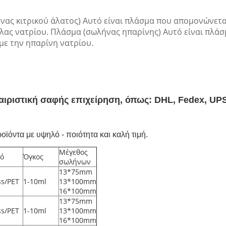
ήνας κιτρικού άλατος) Αυτό είναι πλάσμα που απομονώνετ
 άλας νατρίου. Πλάσμα (σωλήνας ηπαρίνης) Αυτό είναι πλ
με την ηπαρίνη νατρίου.
ιριστική
σαφής επιχείρηση, όπως:
DHL, Fedex, UPS
ϊόντα με υψηλό - ποιότητα και καλή τιμή.
Μέγεθος
κό
Όγκος
σωλήνων
13*75mm
ss/PET
1-10ml
13*100mm
16*100mm
13*75mm
ss/PET
1-10ml
13*100mm
16*100mm