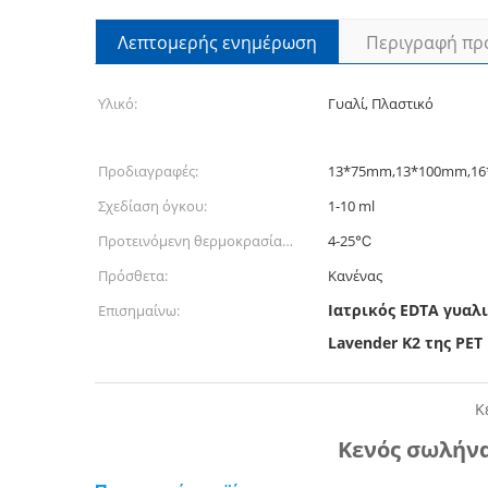
Λεπτομερής ενημέρωση
Περιγραφή πρ
Υλικό:
Γυαλί, Πλαστικό
Προδιαγραφές:
13*75mm,13*100mm,1
Σχεδίαση όγκου:
1-10 ml
Προτεινόμενη θερμοκρασία
4-25℃
αποθήκευσης::
Πρόσθετα:
Κανένας
Ιατρικός EDTA γυα
Επισημαίνω:
Lavender K2 της PE
Κ
Κενός σωλήνα