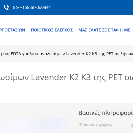
86---158887060844
ΕΡΓΟΣΤΑΣΊΩΝ
ΠΟΙΟΤΙΚΌΣ ΈΛΕΓΧΟΣ
ΜΑΣ ΕΛΆΤΕ ΣΕ ΕΠΑΦΉ ΜΕ
τρική EDTA γυαλιού αναλωσίμων Lavender K2 K3 της PET σωλήνων
ωσίμων Lavender K2 K3 της PET σ
Βασικές πληροφορί
Τόπος καταγωγής: