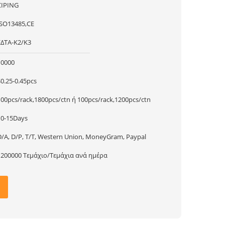
CIPING
ISO13485,CE
ΕΔΤΑ-Κ2/Κ3
10000
$0.25-0.45pcs
100pcs/rack,1800pcs/ctn ή 100pcs/rack,1200pcs/ctn
10-15Days
D/A, D/P, T/T, Western Union, MoneyGram, Paypal
1200000 Τεμάχιο/Τεμάχια ανά ημέρα