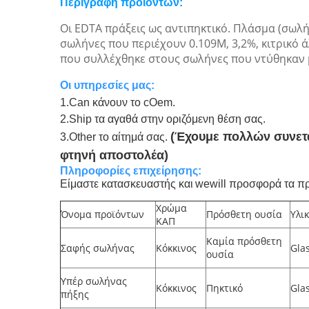
Περιγραφή
προϊόντων
:
Οι EDTA πράξεις ως αντιπηκτικό. Πλάσμα (σωλ
σωλήνες που περιέχουν 0.109M, 3,2%, κιτρικό
που συλλέχθηκε στους σωλήνες που ντύθηκαν 
Οι υπηρεσίες μας:
1.Can κάνουν το cOem.
2.Ship τα αγαθά στην οριζόμενη θέση σας.
(
Έχουμε πολλών συνετα
3.Other το αίτημά σας.
φτηνή αποστολέα)
Πληροφορίες επιχείρησης:
Είμαστε κατασκευαστής και
wewill προσφορά τα προ
Χρώμα
Όνομα προϊόντων
Πρόσθετη ουσία
Υλι
ΚΑΠ
Καμία πρόσθετη
Σαφής σωλήνας
Κόκκινος
Gla
ουσία
Υπέρ σωλήνας
Κόκκινος
Πηκτικό
Gla
πήξης