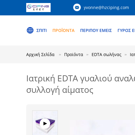
yvonne@hzciping.com
ΣΠΊΤΙ
ΠΡΟΪΌΝΤΑ
ΠΕΡΊΠΟΥ ΕΜΕΊΣ
ΓΎΡΟΣ 
Αρχική Σελίδα
Προϊόντα
EDTA σωλήνας
Ια
Ιατρική EDTA γυαλιού αναλ
συλλογή αίματος