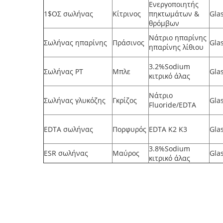
Ενεργοποιητής
1$ΟΣ σωλήνας
Κίτρινος
πηκτωμάτων &
Gla
θρόμβων
Νάτριο ηπαρίνης
Σωλήνας ηπαρίνης
Πράσινος
Gla
ηπαρίνης λίθιου
3.2%Sodium
Σωλήνας PT
Μπλε
Gla
κιτρικό άλας
Νάτριο
Σωλήνας γλυκόζης
Γκρίζος
Gla
Fluoride/EDTA
EDTA σωλήνας
Πορφυρός
EDTA K2 K3
Gla
3.8%Sodium
ESR σωλήνας
Μαύρος
Gla
κιτρικό άλας