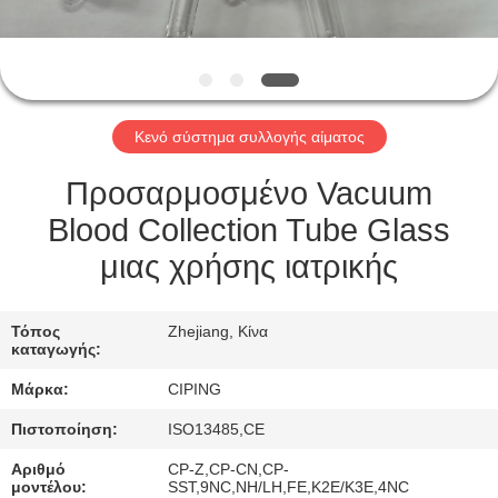
ΈΛΕΓΧΟΣ
ΜΑΣ
ΕΛΆΤΕ
Κενό σύστημα συλλογής αίματος
ΣΕ
ΕΠΑΦΉ
Προσαρμοσμένο Vacuum
ΜΕ
Blood Collection Tube Glass
μιας χρήσης ιατρικής
ΖΗΤΉΣΤΕ
ΈΝΑ
Τόπος
Zhejiang, Κίνα
καταγωγής:
ΑΠΌΣΠΑΣΜΑ
Μάρκα:
CIPING
Πιστοποίηση:
ISO13485,CE
SITEMAP
Αριθμό
CP-Z,CP-CN,CP-
μοντέλου:
SST,9NC,NH/LH,FE,K2E/K3E,4NC