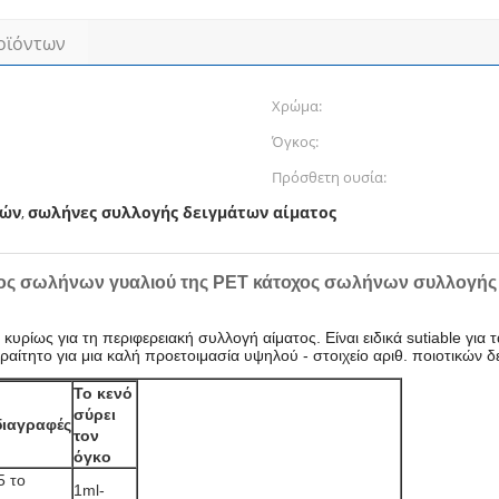
οϊόντων
Χρώμα:
Όγκος:
Πρόσθετη ουσία:
ρών
σωλήνες συλλογής δειγμάτων αίματος
,
τος σωλήνων γυαλιού της PET κάτοχος σωλήνων συλλογής 
ίως για τη περιφερειακή συλλογή αίματος. Είναι ειδικά sutiable για τα 
παραίτητο για μια καλή προετοιμασία υψηλού - στοιχείο αριθ. ποιοτικ
Το κενό
σύρει
ιαγραφές
τον
όγκο
5 το
1ml-