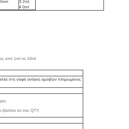
20mm
3.2ml,
4.0ml
ος από 1ml σε 10ml
ς, αλλά στη σαφή ανάγκη αμοιβών πληρωμένος
ρες.
χει βασίσει σε σας QTY.