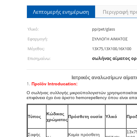
Λεπτομερής ενημέρωση
Περιγραφή πρ
Υλικό:
pp/pet/glass
Εφαρμογή:
ΣΥΛΛΟΓΗ ΑΙΜΑΤΟΣ
Μέγεθος:
13X75,13X100,16X100
σωλήνας αίματος ο
Επισημαίνω:
Ιατρικός αναλωσίμων αίμα
1.
Προϊόν Introducation:
Ο σωλήνας συλλογής μικροϋπολογιστών χρησιμοποιείται κυρ
επιφάνεια έχει ένα άριστο hemorepellency όπου είναι α
Κώδικας
Τύπος
Πρόσθετη ουσία
Υλικό
Προδ
χρώματος
13x7
Σαφής
Καμία πρόσθετη