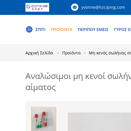
yvonne@hzciping.com
ΣΠΊΤΙ
ΠΡΟΪΌΝΤΑ
ΠΕΡΊΠΟΥ ΕΜΕΊΣ
ΓΎΡΟΣ 
Αρχική Σελίδα
Προϊόντα
Μη κενός σωλήνας σ
Αναλώσιμοι μη κενοί σωλή
αίματος