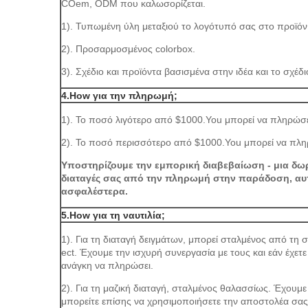
COem, ODM που καλωσορίζεται.
1). Τυπωμένη ύλη μεταξιού το λογότυπό σας στο προϊόν
2). Προσαρμοσμένος colorbox.
3). Σχέδιο και προϊόντα βασισμένα στην ιδέα και το σχέδι
4.How για την πληρωμή;
1). Το ποσό λιγότερο από $1000.You μπορεί να πληρώσε
2). Το ποσό περισσότερο από $1000.You μπορεί να πληρ
Υποστηρίζουμε την εμπορική διαβεβαίωση - μια δω
διαταγές σας από την πληρωμή στην παράδοση, αυτ
ασφαλέστερα.
5.How για τη ναυτιλία;
1). Για τη διαταγή δειγμάτων, μπορεί σταλμένος από τ
ect. Έχουμε την ισχυρή συνεργασία με τους και εάν έχετ
ανάγκη να πληρώσει.
2). Για τη μαζική διαταγή, σταλμένος θαλασσίως. Έχουμ
μπορείτε επίσης να χρησιμοποιήσετε την αποστολέα σας