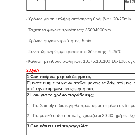
8x1
Χρόνος για την πλήρη απόσυρση θρόμβων: 20-25min
-
Ταχύτητα φυγοκεντρικότητας: 35004000r/m
-
Χρόνος φυγοκεντρικότητας: 5min
-
Συνιστώμενη θερμοκρασία αποθήκευσης: 4-25℃
-
-
Κάλυψη μεγέθους σωλήνων: 13x75,13x100,16x100, όγκ
2.Q&A
1.Can παίρνω μερικά δείγματα;
Είμαστε τιμημένοι για να στείλουμε σας τα δείγματά μα
από την εκτιμημένη επιχείρησή σας
2.How για το χρόνο παράδοσης;
1). Για Samply η διαταγή θα προετοιμαστεί μέσα σε 5 ημέ
2). Για μαζικό order.normally, χρειάζεται 20-30 ημέρες, έ
3.Can κάνετε επί παραγγελία;