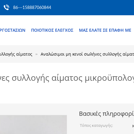
86---158887060844
ΕΡΓΟΣΤΑΣΊΩΝ
ΠΟΙΟΤΙΚΌΣ ΈΛΕΓΧΟΣ
ΜΑΣ ΕΛΆΤΕ ΣΕ ΕΠΑΦΉ ΜΕ
υλλογής αίματος
Αναλώσιμοι μη κενοί σωλήνες συλλογής αίμα
νες συλλογής αίματος μικροϋπολ
Βασικές πληροφορί
Τόπος καταγωγής: