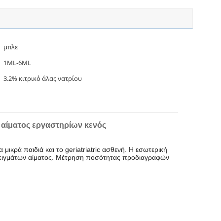
μπλε
1ML-6ML
3.2% κιτρικό άλας νατρίου
αίματος εργαστηρίων κενός
μικρά παιδιά και το geriatriatric ασθενή. Η εσωτερική
ών δειγμάτων αίματος. Μέτρηση ποσότητας προδιαγραφών