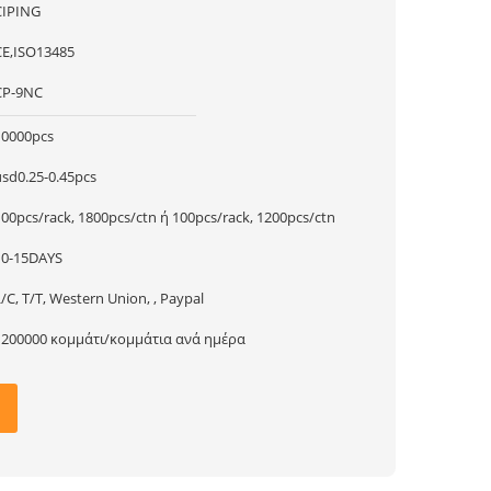
CIPING
CE,ISO13485
CP-9NC
10000pcs
usd0.25-0.45pcs
100pcs/rack, 1800pcs/ctn ή 100pcs/rack, 1200pcs/ctn
10-15DAYS
/C, T/T, Western Union, , Paypal
1200000 κομμάτι/κομμάτια ανά ημέρα