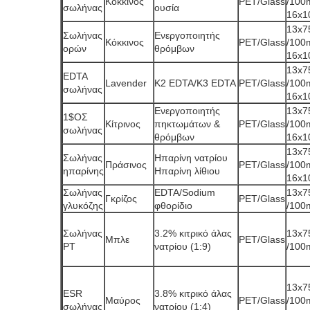
Κόκκινος
PET/Glass
/10
σωλήνας
ουσία
16x
13x7
Σωλήνας
Ενεργοποιητής
Κόκκινος
PET/Glass
/10
ορών
θρόμβων
16x
13x7
EDTA
Lavender
K2 EDTA/K3 EDTA
PET/Glass
/10
σωλήνας
16x
Ενεργοποιητής
13x7
1$ΟΣ
Κίτρινος
πηκτωμάτων &
PET/Glass
/10
σωλήνας
θρόμβων
16x
13x7
Σωλήνας
Ηπαρίνη νατρίου
Πράσινος
PET/Glass
/10
ηπαρίνης
Ηπαρίνη λίθιου
16x
Σωλήνας
EDTA/Sodium
13x7
Γκρίζος
PET/Glass
γλυκόζης
φθορίδιο
/10
Σωλήνας
3.2% κιτρικό άλας
13x7
Μπλε
PET/Glass
PT
νατρίου (1:9)
/10
13x7
ESR
3.8% κιτρικό άλας
Μαύρος
PET/Glass
/10
σωλήνας
νατρίου (1:4)