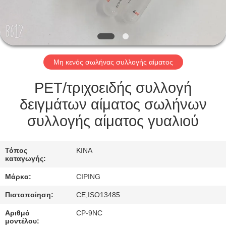
ΈΛΕΓΧΟΣ
ΜΑΣ
ΕΛΆΤΕ
Μη κενός σωλήνας συλλογής αίματος
ΣΕ
ΕΠΑΦΉ
PET/τριχοειδής συλλογή
ΜΕ
δειγμάτων αίματος σωλήνων
συλλογής αίματος γυαλιού
ΖΗΤΉΣΤΕ
ΈΝΑ
Τόπος
ΚΙΝΑ
καταγωγής:
ΑΠΌΣΠΑΣΜΑ
Μάρκα:
CIPING
Πιστοποίηση:
CE,ISO13485
SITEMAP
Αριθμό
CP-9NC
μοντέλου: