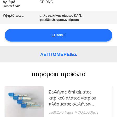
PRIVACY
Αριθμό
CP-9NC
μοντέλου:
POLICY
Υψηλό φως:
,
μπλε σωλήνας αίματος ΚΑΠ
φιαλίδια δειγμάτων αίματος
ΕΠΑΦΉ!
ΛΕΠΤΟΜΈΡΕΙΕΣ
παρόμοια προϊόντα
Σωλήνας 6ml αίματος
κιτρικού άλατος νατρίου
πλάσματος σωλήνων
ηπαρίνης λίθιου της PET
usd0.25-0.45pcs MOQ:10000pcs
γυαλιού