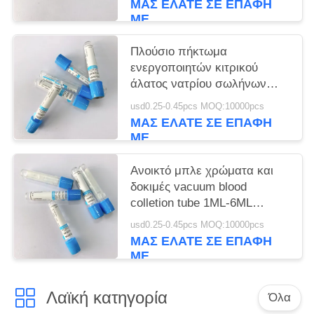
ΜΑΣ ΕΛΆΤΕ ΣΕ ΕΠΑΦΉ
ΜΕ
Πλούσιο πήκτωμα
ενεργοποιητών κιτρικού
άλατος νατρίου σωλήνων
10ml ACD αίματος PT
usd0.25-0.45pcs MOQ:10000pcs
πλάσματος 9:1
ΜΑΣ ΕΛΆΤΕ ΣΕ ΕΠΑΦΉ
ΜΕ
Ανοικτό μπλε χρώματα και
δοκιμές vacuum blood
colletion tube 1ML-6ML
σωλήνων PT για τη
usd0.25-0.45pcs MOQ:10000pcs
φλεβοτομία
ΜΑΣ ΕΛΆΤΕ ΣΕ ΕΠΑΦΉ
ΜΕ
Λαϊκή κατηγορία
Όλα