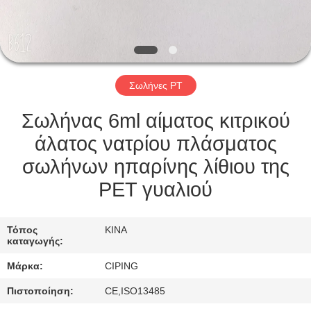
ΈΛΕΓΧΟΣ
ΜΑΣ
ΕΛΆΤΕ
Σωλήνες PT
ΣΕ
ΕΠΑΦΉ
Σωλήνας 6ml αίματος κιτρικού
ΜΕ
άλατος νατρίου πλάσματος
σωλήνων ηπαρίνης λίθιου της
ΖΗΤΉΣΤΕ
PET γυαλιού
ΈΝΑ
ΑΠΌΣΠΑΣΜΑ
Τόπος
ΚΙΝΑ
καταγωγής:
Μάρκα:
CIPING
SITEMAP
Πιστοποίηση:
CE,ISO13485