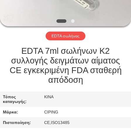
ΈΛΕΓΧΟΣ
ΜΑΣ
ΕΛΆΤΕ
EDTA σωλήνας
ΣΕ
ΕΠΑΦΉ
EDTA 7ml σωλήνων K2
ΜΕ
συλλογής δειγμάτων αίματος
CE εγκεκριμένη FDA σταθερή
ΖΗΤΉΣΤΕ
απόδοση
ΈΝΑ
ΑΠΌΣΠΑΣΜΑ
Τόπος
ΚΙΝΑ
καταγωγής:
Μάρκα:
CIPING
SITEMAP
Πιστοποίηση:
CE,ISO13485