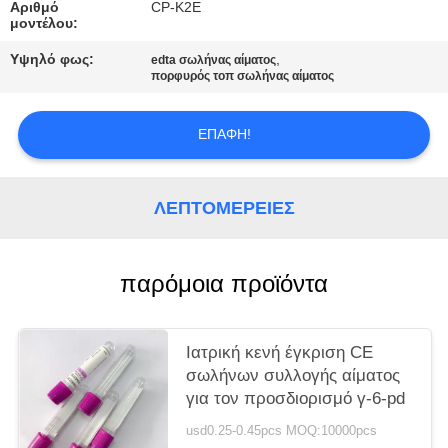
PRIVACY
Αριθμό
CP-K2E
μοντέλου:
POLICY
Υψηλό φως:
,
edta σωλήνας αίματος
πορφυρός τοπ σωλήνας αίματος
ΕΠΑΦΉ!
ΛΕΠΤΟΜΈΡΕΙΕΣ
παρόμοια προϊόντα
Ιατρική κενή έγκριση CE
σωλήνων συλλογής αίματος
για τον προσδιορισμό γ-6-pd
usd0.25-0.45pcs MOQ:10000pcs