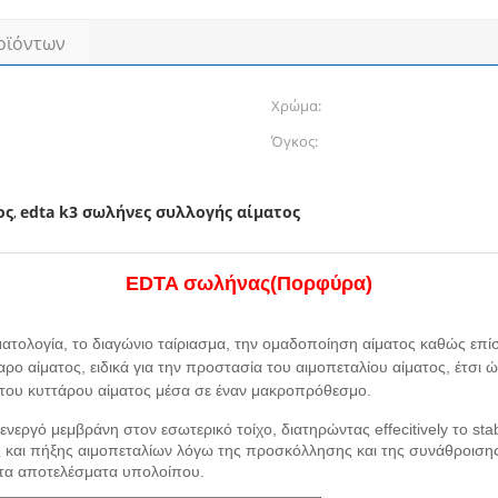
οϊόντων
Χρώμα:
Όγκος:
ος
edta k3 σωλήνες συλλογής αίματος
,
EDTA σωλήνας
(
Πορφύρα)
ματολογία, το διαγώνιο ταίριασμα, την ομαδοποίηση αίματος καθώς επί
ταρο αίματος, ειδικά για την προστασία του αιμοπεταλίου αίματος, έτσι
ς του κυττάρου αίματος μέσα σε έναν μακροπρόθεσμο.
νεργό μεμβράνη στον εσωτερικό τοίχο, διατηρώντας effecitively το stab
ας και πήξης αιμοπεταλίων λόγω της προσκόλλησης και της συνάθροιση
στα αποτελέσματα υπολοίπου.