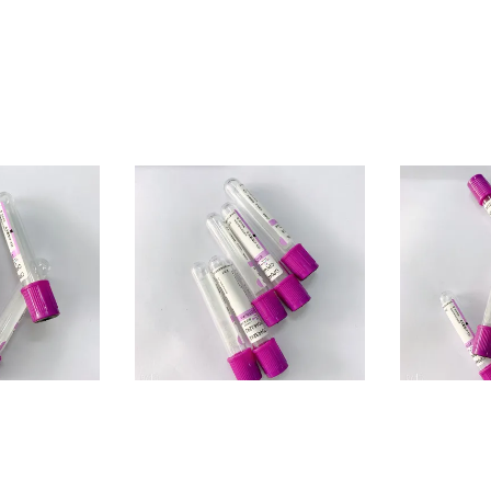
 μίας χρήσης
EDTA ΕΠΟΧΉΣ PP μίνι K2
Επαγγελματ
ωλήνων 1ML-
Lavender σωλήνων
σωλήνας 
τον όγκο
εξετάσεων αίματος πορφυρός
ολόκληρου 
τοπ σωλήνας αίματος