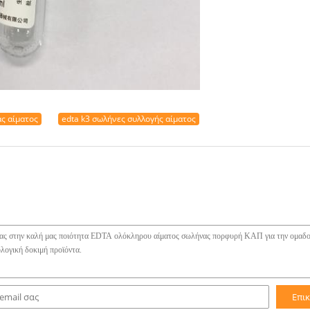
ς αίματος
edta k3 σωλήνες συλλογής αίματος
Επι