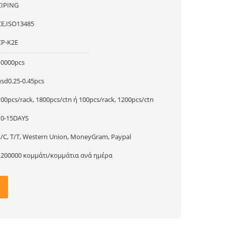
CIPING
CE,ISO13485
CP-K2E
10000pcs
usd0.25-0.45pcs
100pcs/rack, 1800pcs/ctn ή 100pcs/rack, 1200pcs/ctn
10-15DAYS
L/C, T/T, Western Union, MoneyGram, Paypal
1200000 κομμάτι/κομμάτια ανά ημέρα