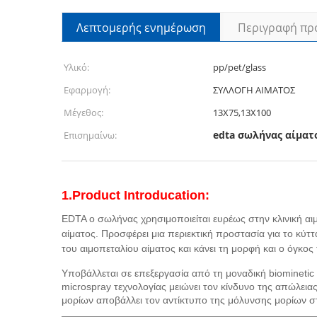
Λεπτομερής ενημέρωση
Περιγραφή πρ
Υλικό:
pp/pet/glass
Εφαρμογή:
ΣΥΛΛΟΓΗ ΑΙΜΑΤΟΣ
Μέγεθος:
13X75,13X100
edta σωλήνας αίματ
Επισημαίνω:
1.Product Introducation:
EDTA ο σωλήνας χρησιμοποιείται ευρέως στην κλινική αι
αίματος. Προσφέρει μια περιεκτική προστασία για το κύτ
του αιμοπεταλίου αίματος και κάνει τη μορφή και ο όγκο
Υποβάλλεται σε επεξεργασία από τη μοναδική biominetic ε
microspray τεχνολογίας μειώνει τον κίνδυνο της απώλει
μορίων αποβάλλει τον αντίκτυπο της μόλυνσης μορίων 