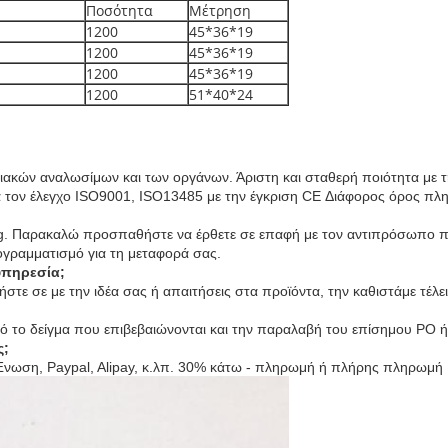
Ποσότητα
Μέτρηση
1200
45*36*19
1200
45*36*19
1200
45*36*19
1200
51*40*24
ριακών αναλωσίμων και των οργάνων. Άριστη και σταθερή ποιότητα μ
 τον έλεγχο
ISO9001, ISO13485 με την έγκριση CE
Διάφορος όρος πλη
g
. Παρακαλώ προσπαθήστε να έρθετε σε επαφή με τον αντιπρόσωπο π
ογραμματισμό για τη μεταφορά σας.
υπηρεσία;
ήστε σε με την ιδέα σας ή απαιτήσεις στα προϊόντα, την καθιστάμε τέλει
πό το δείγμα που επιβεβαιώνονται και την παραλαβή του επίσημου PO ή
ς;
κή Ένωση, Paypal, Alipay, κ.λπ. 30% κάτω - πληρωμή ή πλήρης πληρωμ