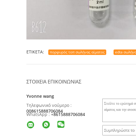
ΕΤΙΚΈΤΑ:
πορφυρός τοπ σωλήνας αίματος
edta σωλήνα
ΣΤΟΙΧΕΊΑ ΕΠΙΚΟΙΝΩΝΊΑΣ
Yvonne wang
Τηλεφωνικό νούμερο :
008615888706084
WhatsApp :
+
8615888706084