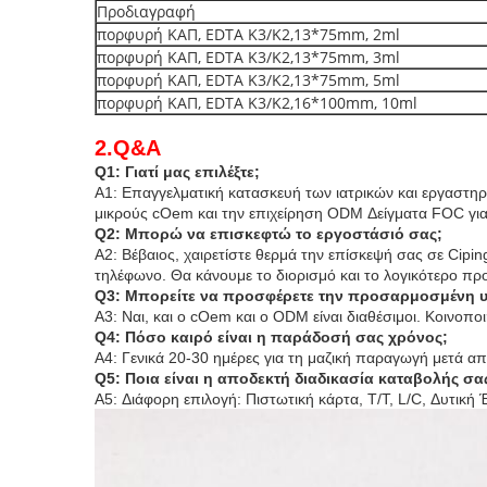
Προδιαγραφή
πορφυρή ΚΑΠ, EDTA K3/K2,13*75mm, 2ml
πορφυρή ΚΑΠ, EDTA K3/K2,13*75mm, 3ml
πορφυρή ΚΑΠ, EDTA K3/K2,13*75mm, 5ml
πορφυρή ΚΑΠ, EDTA K3/K2,16*100mm, 10ml
2.Q&A
Q1: Γιατί μας επιλέξτε;
Α1: Επαγγελματική κατασκευή των ιατρικών και εργαστη
μικρούς cOem και την επιχείρηση ODM
Δείγματα FOC για
Q2: Μπορώ να επισκεφτώ το εργοστάσιό σας;
A2: Βέβαιος, χαιρετίστε θερμά την επίσκεψή σας σε Cipin
τηλέφωνο. Θα κάνουμε το διορισμό και το λογικότερο πρ
Q3: Μπορείτε να προσφέρετε την προσαρμοσμένη 
A3: Ναι, και ο cOem και ο ODM είναι διαθέσιμοι. Κοινοποι
Q4: Πόσο καιρό είναι η παράδοσή σας χρόνος;
A4: Γενικά 20-30 ημέρες για τη μαζική παραγωγή μετά α
Q5: Ποια είναι η αποδεκτή διαδικασία καταβολής σα
A5: Διάφορη επιλογή: Πιστωτική κάρτα, T/T, L/C, Δυτι