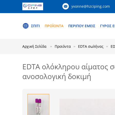
yvonne@hzciping.com
ΣΠΊΤΙ
ΠΡΟΪΌΝΤΑ
ΠΕΡΊΠΟΥ ΕΜΕΊΣ
ΓΎΡΟΣ 
Αρχική Σελίδα
Προϊόντα
EDTA σωλήνας
ED
EDTA ολόκληρου αίματος σ
ανοσολογική δοκιμή