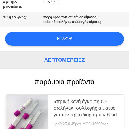
PRIVACY
Αριθμό
CP-K2E
μοντέλου:
POLICY
Υψηλό φως:
,
πορφυρός τοπ σωλήνας αίματος
edta k3 σωλήνες συλλογής αίματος
ΕΠΑΦΉ!
ΛΕΠΤΟΜΈΡΕΙΕΣ
παρόμοια προϊόντα
Ιατρική κενή έγκριση CE
σωλήνων συλλογής αίματος
για τον προσδιορισμό γ-6-pd
usd0.25-0.45pcs MOQ:10000pcs