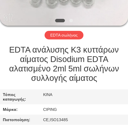
ΈΛΕΓΧΟΣ
ΜΑΣ
ΕΛΆΤΕ
EDTA σωλήνας
ΣΕ
ΕΠΑΦΉ
EDTA ανάλυσης K3 κυττάρων
ΜΕ
αίματος Disodium EDTA
αλατισμένο 2ml 5ml σωλήνων
ΖΗΤΉΣΤΕ
συλλογής αίματος
ΈΝΑ
ΑΠΌΣΠΑΣΜΑ
Τόπος
ΚΙΝΑ
καταγωγής:
Μάρκα:
CIPING
SITEMAP
Πιστοποίηση:
CE,ISO13485