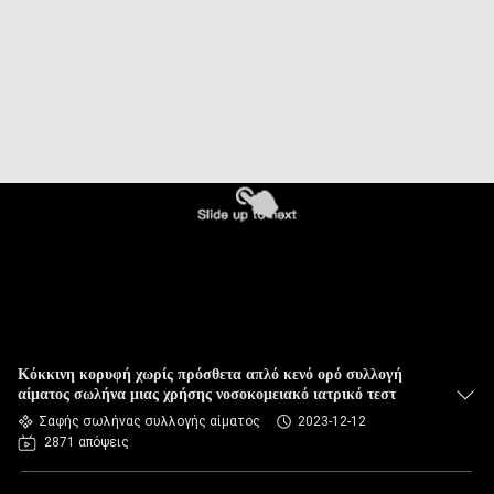
ΈΛΕΓΧΟΣ
ΜΑΣ
ΕΛΆΤΕ
ΣΕ
ΕΠΑΦΉ
ΜΕ
ΖΗΤΉΣΤΕ
ΈΝΑ
ΑΠΌΣΠΑΣΜΑ
Κόκκινη κορυφή χωρίς πρόσθετα απλό κενό ορό συλλογή
αίματος σωλήνα μιας χρήσης νοσοκομειακό ιατρικό τεστ
Σαφής σωλήνας συλλογής αίματος
2023-12-12
SITEMAP
2871 απόψεις