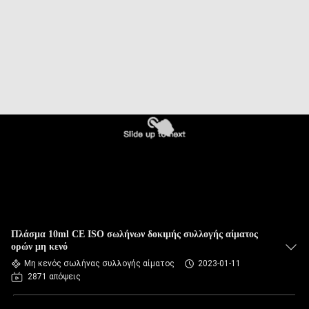
ΈΛΕΓΧΟΣ
ΜΑΣ
ΕΛΆΤΕ
ΣΕ
ΕΠΑΦΉ
ΜΕ
ΖΗΤΉΣΤΕ
ΈΝΑ
ΑΠΌΣΠΑΣΜΑ
Πλάσμα 10ml CE ISO σωλήνων δοκιμής συλλογής αίματος
ορών μη κενό
Μη κενός σωλήνας συλλογής αίματος
2023-01-11
SITEMAP
2871 απόψεις